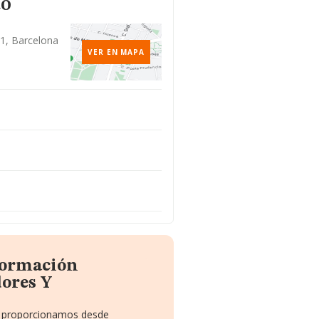
to
91, Barcelona
VER EN MAPA
formación
ores Y
te proporcionamos desde