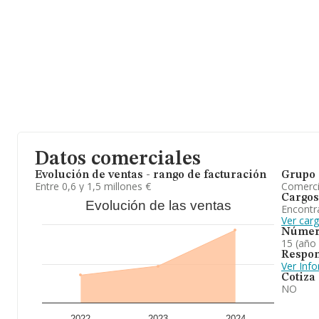
Rubi, en Barcelona, Cataluña.
En relación con el sector y disponiendo de los datos de hasta 3.
ámbito nacional la facturación alcanza la cifra de 4.282 millones 
promedio de facturación de 1 millón de euros entre todas las co
el fin de ampliar la información relativa al ámbito de la empresa
son 4. La antigüedad alcanza los 23 años desde la constitución.
En resumen,
Agitadores y Mezcladores Vak S.L
se dedica a la
objeto el comercio, la instalación y la fabricación de maquinaria 
En el ranking de provincia, la compañía ha experimentado una su
Datos comerciales
Evolución de ventas - rango de facturación
Grupo 
Entre 0,6 y 1,5 millones €
Comerc
Cargos
Evolución de las ventas
Encontr
Ver car
Númer
15 (año
Respon
Ver Inf
Cotiza
NO
2022
2023
2024