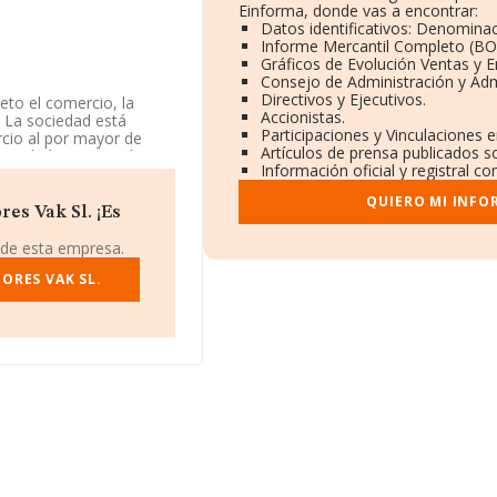
Einforma, donde vas a encontrar:
Datos identificativos: Denominac
Informe Mercantil Completo (B
Gráficos de Evolución Ventas y 
Consejo de Administración y Adm
Directivos y Ejecutivos.
eto el comercio, la
Accionistas.
. La sociedad está
Participaciones y Vinculaciones 
cio al por mayor de
Artículos de prensa publicados s
ctividad en mercados
Información oficial y registral c
QUIERO MI INFO
rmación disponible en
es Vak Sl. ¡Es
e la media de sector.
 de esta empresa.
ndo a los niveles de
ado 150 puestos en el
ORES VAK SL.
 las siguientes empresas
argar S.L
; sin embargo,
istentes
1.632 en el ranking
ientes empresas la
 sin embargo, adelanta
Ferrer S.L
. La empresa
 el puesto 32.104 del
 identificación fiscal
 núm. 8 10, P, (08191),