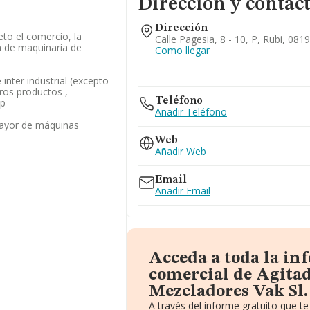
Dirección y contac
Dirección
eto el comercio, la
Calle Pagesia, 8 - 10, P, Rubi, 081
ón de maquinaria de
Como llegar
inter industrial (excepto
tros productos ,
Teléfono
op
Añadir Teléfono
mayor de máquinas
Web
Añadir Web
Email
Añadir Email
Acceda a toda la in
comercial de Agitad
Mezcladores Vak Sl.
A través del informe gratuito que 