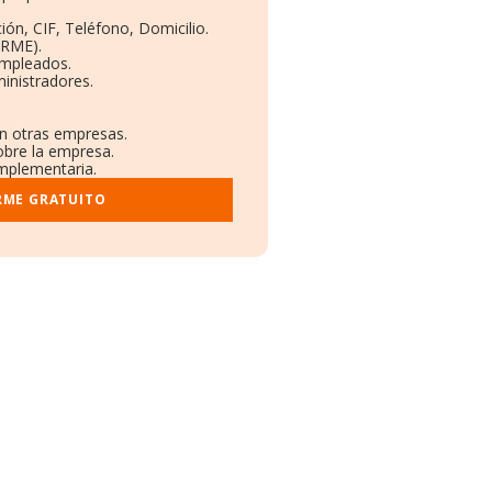
ión, CIF, Teléfono, Domicilio.
ORME).
Empleados.
inistradores.
en otras empresas.
obre la empresa.
omplementaria.
RME GRATUITO