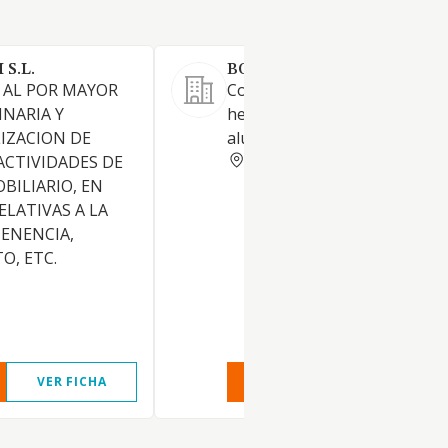
S.L.
BOEHLERIT SPAIN SL.
 AL POR MAYOR
Comercio al por mayor de
NARIA Y
herramientas para corte de
LIZACION DE
aluminio
BARCELONA
ACTIVIDADES DE
BILIARIO, EN
RELATIVAS A LA
TENENCIA,
O, ETC.
VER FICHA
VER INFORME
VER FIC