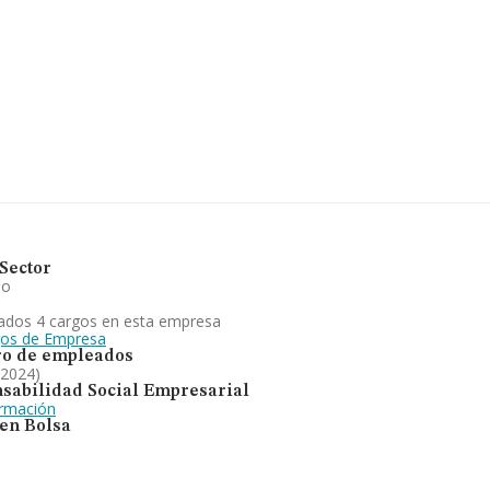
162 empresas, en el
de euros y se calcula un
mpañías. Por último, con
, los empleados de media
 sociedad tiene por
de mezcla y agitadores.
bida.
Sector
io
ados 4 cargos en esta empresa
gos de Empresa
o de empleados
 2024)
sabilidad Social Empresarial
ormación
 en Bolsa