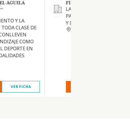
EL AGUILA
FIT STAR SPAIN SL.
L.
LA EXPLOTACION DE LOCALE
PARA ACTIVIDADES DEPORT
ENTO Y LA
Y DE BELLEZA Y ESTETICA
 TODA CLASE DE
MADRID
 CONLLEVEN
ENDIZAJE COMO
EL DEPORTE EN
DALIDADES
VER FICHA
VER INFORME
VER FIC