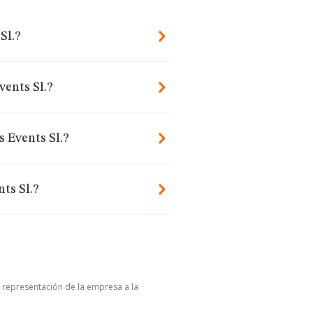
Sl.?
vents Sl.?
 Events Sl.?
ts Sl.?
u representación de la empresa a la