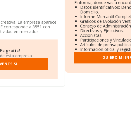
Einforma, donde vas a encont
Datos identificativos: Den
Domicilio.
Informe Mercantil Comple
Gráficos de Evolución Ven
ecreativa. La empresa aparece
Consejo de Administración
NAE corresponde a 8551 con
Directivos y Ejecutivos.
ctividad en mercados
Accionistas.
Participaciones y Vinculac
Artículos de prensa public
entificación fiscal
Información oficial y regis
nia núm. 19 28939, (28939),
s gratis!
 de esta empresa.
QUIERO MI I
563 empresas, la facturación en
VENTS SL.
a un promedio de facturación
ción de la provincia
en 1044 empresas, cuyas
or información de interés en el
igüedad desde la constitución