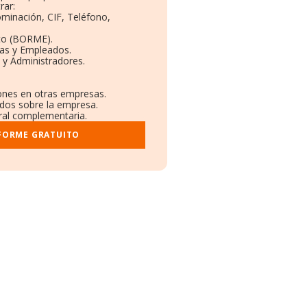
rar:
ominación, CIF, Teléfono,
to (BORME).
tas y Empleados.
 y Administradores.
iones en otras empresas.
ados sobre la empresa.
tral complementaria.
NFORME GRATUITO