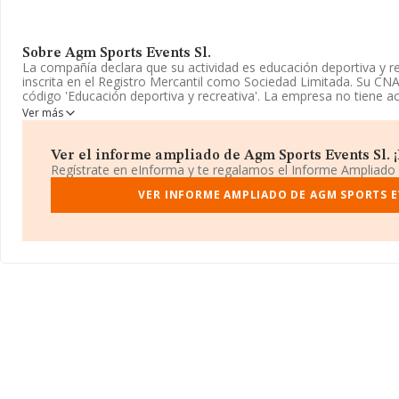
Sobre Agm Sports Events Sl.
La compañía declara que su actividad es educación deportiva y r
inscrita en el Registro Mercantil como Sociedad Limitada. Su C
código 'Educación deportiva y recreativa'. La empresa no tiene a
exteriores.
Ver más
La sociedad española
Agm Sports Events S.L
, con número de id
B56919202, tiene su domicilio social establecido en Calle De De
Ver el informe ampliado de Agm Sports Events Sl. ¡E
Arroyomolinos, Madrid.
Regístrate en eInforma y te regalamos el Informe Ampliado
En relación con el sector y disponiendo de los datos de hasta 4.
VER INFORME AMPLIADO DE AGM SPORTS E
el ámbito nacional alcanza los 311 millones de euros y se calcul
de 68 mil euros entre todas las compañías. Respecto a la informa
(hablamos de Madrid), en la base de datos de INFORMA aparec
ventas han obtenido los 53 millones de euros. Para aportar ulteri
ámbito sectorial, la media de empleados es de 2; la media de ant
es de 9 años.