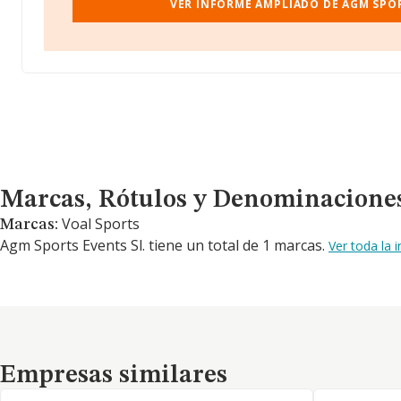
VER INFORME AMPLIADO DE AGM SPOR
Marcas, Rótulos y Denominaciones Comerciales
Marcas, Rótulos y Denominacione
Voal Sports
Marcas:
Agm Sports Events Sl. tiene un total de 1 marcas.
Ver toda la
Empresas similares
Empresas similares