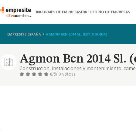
INFORMES DE EMPRESAS
DIRECTORIO DE EMPRESAS
EMPRESITE ESPAÑA
AGMON BCN 2014 SL. (EXTINGUIDA)
Agmon Bcn 2014 Sl. (
Construccion, instalaciones y mantenimiento. comer
comercial. importacion y exportacion. actividades in
0
/5
( 0 votos)
turismo, hosteleria, etc