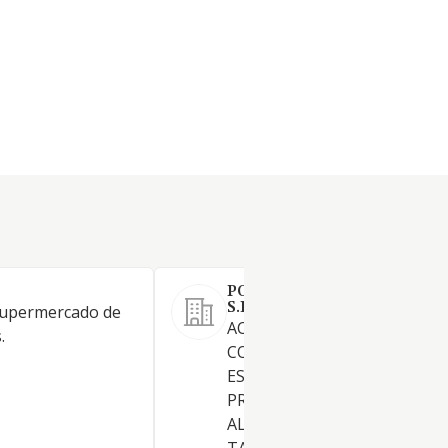
POWER BUSINESS GLOBAL 
S.L.
supermercado de
ACTIVIDAD PRINCIPAL:
.
COMERCIO AL POR MENOR 
ESPECIALIZADO CON
PREDOMINIO DE PRODUCTO
ALIMENTICIOS, BEBIDAS Y