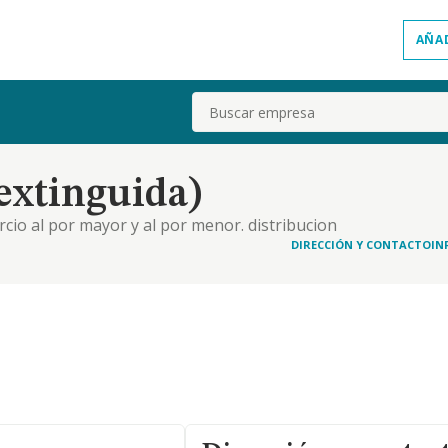
AÑA
Buscar
extinguida)
cio al por mayor y al por menor. distribucion
mobiliarias. industrias manufactureras y textiles.
DIRECCIÓN Y CONTACTO
IN