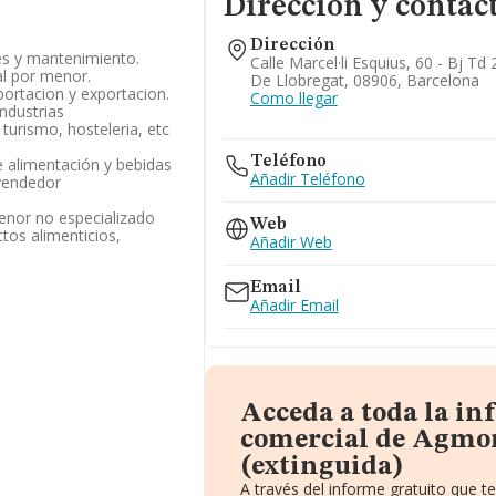
Dirección y contac
Dirección
es y mantenimiento.
Calle Marcel·li Esquius, 60 - Bj Td 
al por menor.
De Llobregat, 08906, Barcelona
portacion y exportacion.
Como llegar
industrias
 turismo, hosteleria, etc
Teléfono
 alimentación y bebidas
Añadir Teléfono
vendedor
enor no especializado
Web
tos alimenticios,
Añadir Web
Email
Añadir Email
Acceda a toda la i
comercial de Agmon
(extinguida)
A través del informe gratuito que 