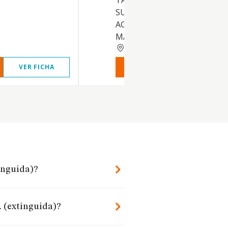
TABACO (INCLUYENDO
SUPERMERCADO). OTRAS
ACTIVIDADES: COMERCIO AL
MAYOR NO ESPECIALIZADO. 
BARCELONA
VER FICHA
VER INFORME
VER FIC
inguida)?
. (extinguida)?