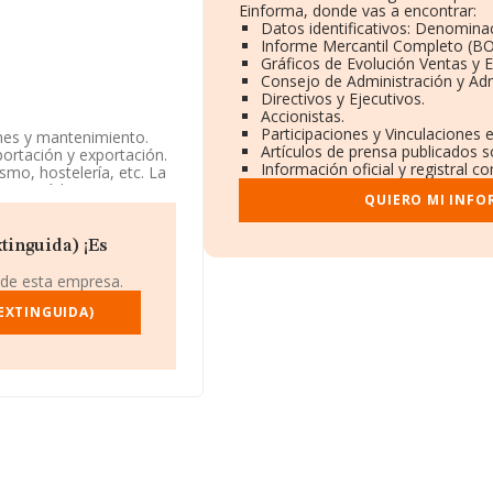
Einforma, donde vas a encontrar:
Datos identificativos: Denominac
Informe Mercantil Completo (B
Gráficos de Evolución Ventas y 
Consejo de Administración y Adm
Directivos y Ejecutivos.
Accionistas.
Participaciones y Vinculaciones 
ones y mantenimiento.
Artículos de prensa publicados 
portación y exportación.
Información oficial y registral 
ismo, hostelería, etc. La
 con código 'Comercio
QUIERO MI INFO
inio en productos
en mercados exteriores.
tinguida) ¡Es
 identificación fiscal
60 Bj Td 2, (08906),
 de esta empresa.
EXTINGUIDA)
91 compañías, en el
s de euros y se calcula
as compañías.
canza los 13 años desde
.