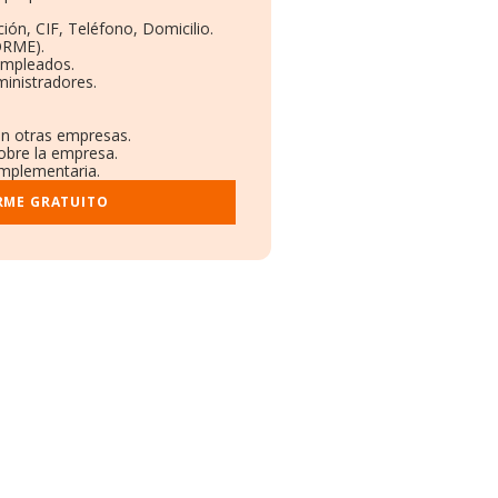
ión, CIF, Teléfono, Domicilio.
ORME).
Empleados.
inistradores.
en otras empresas.
sobre la empresa.
complementaria.
RME GRATUITO