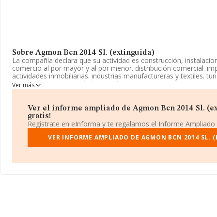
Sobre Agmon Bcn 2014 Sl. (extinguida)
La compañía declara que su actividad es construcción, instalaci
comercio al por mayor y al por menor. distribución comercial. im
actividades inmobiliarias. industrias manufactureras y textiles. tur
empresa es una Sociedad Limitada. Su CNAE corresponde a 4711
Ver más
al por menor en establecimientos no especializados, con predom
alimenticios, bebidas y tabaco'. La compañía no tiene actividad 
Ver el informe ampliado de Agmon Bcn 2014 Sl. (ex
La compañía
Agmon Bcn 2014 S.L. (extinguida)
, con número de
gratis!
B66357872, tiene domicilio fiscal en Calle Marcel·li Esquius núm. 
Regístrate en eInforma y te regalamos el Informe Ampliado
L'hospitalet De Llobregat, provincia de Barcelona, Cataluña.
VER INFORME AMPLIADO DE AGMON BCN 2014 SL. (
En base a la información de la que dispone INFORMA sobre 21.7
ámbito nacional la facturación alcanza la cifra de 102.271 millone
un promedio de facturación de 4 millones de euros entre todas l
Finalmente, para completar los datos de sector la antigüedad al
la constitución. La media de empleados de las empresas es de 19