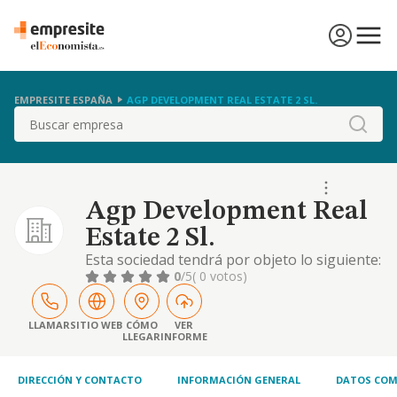
EMPRESITE ESPAÑA
AGP DEVELOPMENT REAL ESTATE 2 SL.
Buscar
Agp Development Real
Estate 2 Sl.
Esta sociedad tendrá por objeto lo siguiente:
la titularidad y explotación de toda clase de
0
/5
( 0 votos)
concesiones y derechos de superficie y la
ejecución de contratos de obras que puedan
adjudicar las administraciones públicas. la
LLAMAR
SITIO WEB
CÓMO
VER
LLEGAR
INFORME
gestión de cooperativas de viviendas en sus
más amplios términos. la adquisició
DIRECCIÓN Y CONTACTO
INFORMACIÓN GENERAL
DATOS COM