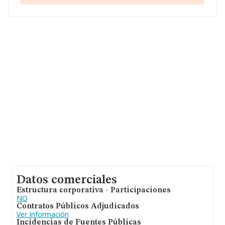
Con los datos a disposición de INFORMA sobre 36.850
empresas pertenecientes al sector, en el ámbito
nacional la facturación alcanza la cifra de 5.912 millones
de euros y se estima que el promedio de la facturación
entre todas las empresas es de 160 mil euros. Teniendo
en cuenta la información sobre Málaga, en la base de
datos de INFORMA aparecen 3218 empresas, cuyas
ventas han alcanzado los 334 millones de euros.
Finalmente, para completar los datos de sector la
media de antigüedad desde la constitución es de 16
años. Los empleados de media son 2.
Datos comerciales
Estructura corporativa - Participaciones
NO
Contratos Públicos Adjudicados
Ver Información
Incidencias de Fuentes Públicas