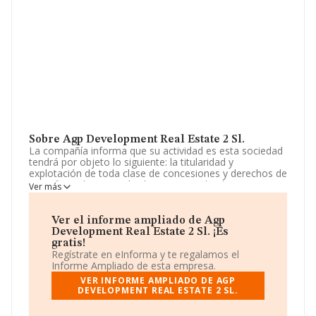
Sobre Agp Development Real Estate 2 Sl.
La compañía informa que su actividad es esta sociedad
tendrá por objeto lo siguiente: la titularidad y
explotación de toda clase de concesiones y derechos de
superficie y la ejecución de contratos de obras que
Ver más
puedan adjudicar las administraciones públicas. la
gestión de cooperativas de viviendas en sus más
amplios términos. la adquisició. La empresa es una
Ver el informe ampliado de Agp
Sociedad Limitada. Tiene CNAE: 6832 - 'Gestión y
Development Real Estate 2 Sl. ¡Es
administración de la propiedad inmobiliaria'. La sociedad
gratis!
no tiene actividad en mercados exteriores.
Regístrate en eInforma y te regalamos el
Informe Ampliado de esta empresa.
La sociedad española
Agp Development Real Estate
VER INFORME AMPLIADO DE AGP
2 S.L
, con NIF B56455553, se encuentra en Calle
DEVELOPMENT REAL ESTATE 2 SL.
Marques De Larios núm. 4 Plt 2, Oficina 209 210,
(29005), en el municipio de Málaga, Andalucía.