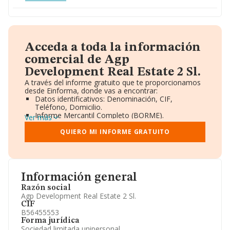
Acceda a toda la información
comercial de Agp
Development Real Estate 2 Sl.
A través del informe gratuito que te proporcionamos
desde Einforma, donde vas a encontrar:
Datos identificativos: Denominación, CIF,
Teléfono, Domicilio.
Informe Mercantil Completo (BORME).
Ver más
Gráficos de Evolución Ventas y Empleados.
Consejo de Administración y Administradores.
QUIERO MI INFORME GRATUITO
Directivos y Ejecutivos.
Accionistas.
Participaciones y Vinculaciones en otras empresas.
Artículos de prensa publicados sobre la empresa.
Información oficial y registral complementaria.
Información general
Razón social
Agp Development Real Estate 2 Sl.
CIF
B56455553
Forma jurídica
Sociedad limitada unipersonal