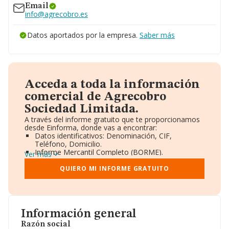
Email
info@agrecobro.es
Datos aportados por la empresa.
Saber más
Acceda a toda la información
comercial de Agrecobro
Sociedad Limitada.
A través del informe gratuito que te proporcionamos
desde Einforma, donde vas a encontrar:
Datos identificativos: Denominación, CIF,
Teléfono, Domicilio.
Informe Mercantil Completo (BORME).
Ver más
Gráficos de Evolución Ventas y Empleados.
Consejo de Administración y Administradores.
QUIERO MI INFORME GRATUITO
Directivos y Ejecutivos.
Accionistas.
Participaciones y Vinculaciones en otras empresas.
Artículos de prensa publicados sobre la empresa.
Información oficial y registral complementaria.
Información general
Razón social