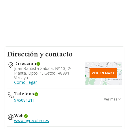
Dirección y contacto
Dirección
Juan Bautista Zabala, Nº 13, 2ª
Planta, Dpto. 1, Getxo, 48991,
VER EN MAPA
Vizcaya
Como llegar
Teléfono
Ver más
946081211
656...
Web
Ver teléfono 656...
www.agrecobro.es
946022200