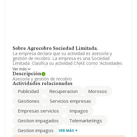
Sobre Agrecobro Sociedad Limitada.
La empresa declara que su actividad es asesoría y
gestión de recobro. La empresa es una Sociedad
Limitada. Clasifica su actividad CNAE como 'Actividades
de las agencias de cobros y de información comercial',
Ver más
código 8291. No realiza actividad de importación y/o
Descripción
exportación.
Asesoría y gestión de recobro
Actividades relacionadas
La plantilla permanece igual y según los datos a
Publicidad
Recuperacion
Morosos
disposición de INFORMA, ha tenido un número de
empleados por debajo de la media de sector.
Gestiones
Servicios empresas
Su teléfono es 946081211 y su email es
Empresas servicios
Impagos
info@agrecobro.es
.
Gestion impagados
Telemarketings
La sociedad
Agrecobro Sociedad Limitada
,
B95546826, está situada en Calle San Nicolas núm. 14 3
Gestion impagos
VER MÁS
Izquierda, (48991), en el municipio de Getxo, en Vizcaya,
País Vasco.