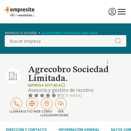
EMPRESITE ESPAÑA
AGRECOBRO SOCIEDAD LIMITADA.
Buscar
Agrecobro Sociedad
Limitada.
EMPRESA EDITADA
Asesoría y gestión de recobro
0
/5
( 0 votos)
LLAMAR
SITIO WEB
CÓMO
VER
LLEGAR
INFORME
DIRECCIÓN Y CONTACTO
INFORMACIÓN GENERAL
DATOS COM