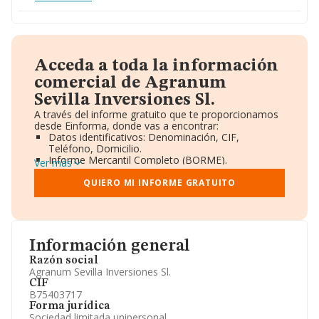
Acceda a toda la información
comercial de Agranum
Sevilla Inversiones Sl.
A través del informe gratuito que te proporcionamos
desde Einforma, donde vas a encontrar:
Datos identificativos: Denominación, CIF,
Teléfono, Domicilio.
Informe Mercantil Completo (BORME).
Ver más
Gráficos de Evolución Ventas y Empleados.
Consejo de Administración y Administradores.
QUIERO MI INFORME GRATUITO
Directivos y Ejecutivos.
Accionistas.
Participaciones y Vinculaciones en otras empresas.
Artículos de prensa publicados sobre la empresa.
Información oficial y registral complementaria.
Información general
Razón social
Agranum Sevilla Inversiones Sl.
CIF
B75403717
Forma jurídica
Sociedad limitada unipersonal