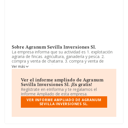
Sobre Agranum Sevilla Inversiones Sl.
La empresa informa que su actividad es 1. explotación
agraria de fincas. agricultura, ganadería y pesca. 2.
compra y venta de chatarra. 3. compra y venta de
aceite. 4,- comercio al por mayor y al por menor.
Ver más
distribución comercial. importación y exportación. 5.
servicios de asesoría en el marco agrícola. en el
supuesto de que para el. La sociedad está inscrita en el
Ver el informe ampliado de Agranum
Registro Mercantil como Sociedad Limitada. Tiene
Sevilla Inversiones Sl. ¡Es gratis!
CNAE: 0150 - 'Producción agrícola combinada con la
Regístrate en eInforma y te regalamos el
producción ganadera'. La empresa no tiene actividad en
Informe Ampliado de esta empresa.
mercados exteriores.
VER INFORME AMPLIADO DE AGRANUM
SEVILLA INVERSIONES SL.
La sociedad española
Agranum Sevilla Inversiones
S.L
, con CIF B75403717, tiene su domicilio social
establecido en Avenida Del Gran Capitan núm. 34 1 1,
(14001), en el municipio de Córdoba, Andalucía.