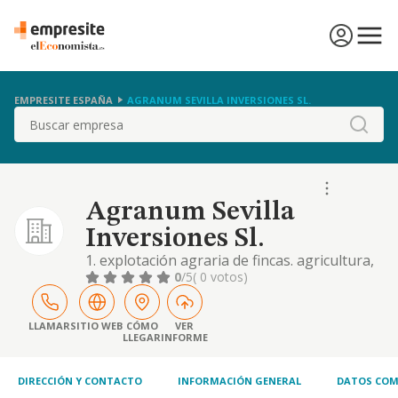
EMPRESITE ESPAÑA
AGRANUM SEVILLA INVERSIONES SL.
Buscar
Agranum Sevilla
Inversiones Sl.
1. explotación agraria de fincas. agricultura,
ganadería y pesca. 2. compra y venta de
0
/5
( 0 votos)
chatarra. 3. compra y venta de aceite. 4,-
comercio al por mayor y al por menor.
distribución comercial. importación y
LLAMAR
SITIO WEB
CÓMO
VER
LLEGAR
INFORME
exportación. 5. servicios de asesoría en el
marco agrícola. en el supuesto de que para
el
DIRECCIÓN Y CONTACTO
INFORMACIÓN GENERAL
DATOS COM