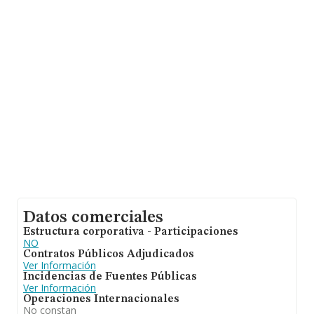
En relación con el sector y disponiendo de los datos de
hasta 9.787 empresas, en el ámbito nacional la
facturación alcanza la cifra de 2.873 millones de euros y
la media de facturación de ventas entre todas las
compañías alcanza los 293 mil euros. Teniendo en
cuenta la información sobre Córdoba, en la base de
datos INFORMA constan 411 empresas, cuyas ventas
han alcanzado los 43 millones de euros. Para aportar
ulterior información de interés en el ámbito sectorial, la
media de antigüedad desde la constitución es de 18
años. Los empleados de media son 2.
Datos comerciales
Estructura corporativa - Participaciones
NO
Contratos Públicos Adjudicados
Ver Información
Incidencias de Fuentes Públicas
Ver Información
Operaciones Internacionales
No constan