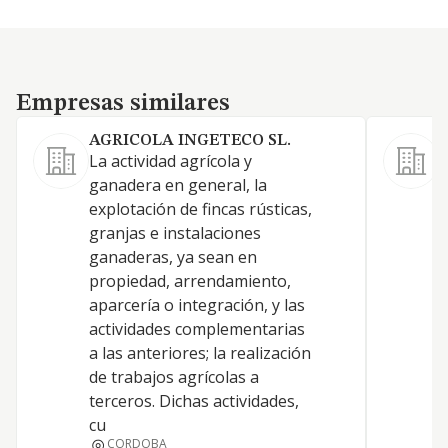
Empresas similares
Empresas similares
AGRICOLA INGETECO SL.
La actividad agrícola y
L
ganadera en general, la
g
explotación de fincas rústicas,
m
granjas e instalaciones
a
ganaderas, ya sean en
t
propiedad, arrendamiento,
y
aparcería o integración, y las
d
actividades complementarias
m
a las anteriores; la realización
a
de trabajos agrícolas a
d
terceros. Dichas actividades,
0
cu
d
CORDOBA