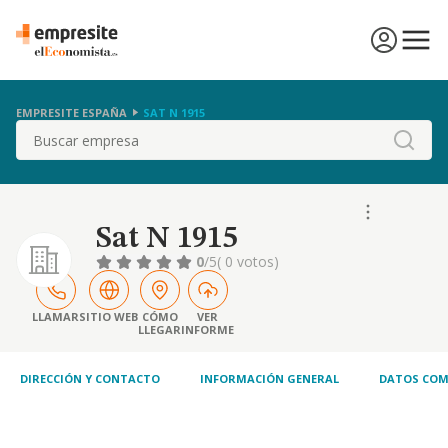
EMPRESITE ESPAÑA
SAT N 1915
Buscar
Sat N 1915
0
/5
( 0 votos)
LLAMAR
SITIO WEB
CÓMO
VER
LLEGAR
INFORME
DIRECCIÓN Y CONTACTO
INFORMACIÓN GENERAL
DATOS COM