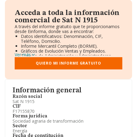
Acceda a toda la información
comercial de Sat N 1915
A través del informe gratuito que te proporcionamos
desde Einforma, donde vas a encontrar:
Datos identificativos: Denominación, CIF,
Teléfono, Domicilio.
Informe Mercantil Completo (BORME).
Gráficos de Evolución Ventas y Empleados.
Ver más
Consejo de Administración y Administradores.
Directivos y Ejecutivos.
QUIERO MI INFORME GRATUITO
Accionistas.
Participaciones y Vinculaciones en otras empresas.
Artículos de prensa publicados sobre la empresa.
Información oficial y registral complementaria.
Información general
Razón social
Sat N 1915
CIF
F17155870
Forma jurídica
Sociedad agraria de transformación
Sector
Energía
Fecha de constitución