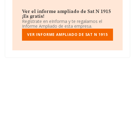
importación y/o exportación.
La sociedad
Sat N 1915
, CIF F17155870, está situada
Ver el informe ampliado de Sat N 1915
en Carretera Martis A Serinya, (17832), en el municipio
¡Es gratis!
de Esponella, en Girona, Cataluña.
Regístrate en eInforma y te regalamos el
Informe Ampliado de esta empresa.
Con los datos a disposición de INFORMA sobre 2.104
empresas pertenecientes al sector, la facturación en el
VER INFORME AMPLIADO DE SAT N 1915
ámbito nacional alcanza los 8.617 millones de euros y
se estima que el promedio de la facturación entre todas
las empresas es de 4 millones de euros. Respecto a la
información de la provincia (hablamos de Girona), en la
base de datos de INFORMA aparecen 39 empresas, con
ventas de hasta 52 millones de euros. Con el fin de
ampliar la información relativa a las compañías, los
empleados de media son 21. La antigüedad alcanza los
25 años desde la constitución.