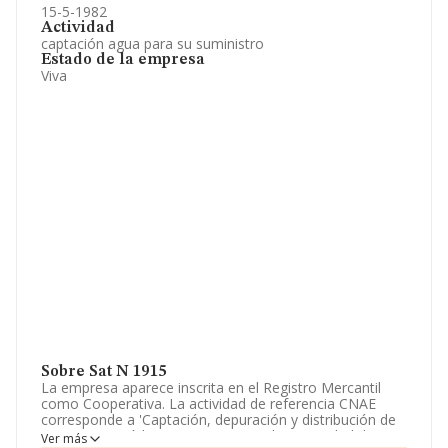
15-5-1982
Actividad
captación agua para su suministro
Estado de la empresa
Viva
Sobre Sat N 1915
La empresa aparece inscrita en el Registro Mercantil
como Cooperativa. La actividad de referencia CNAE
corresponde a 'Captación, depuración y distribución de
agua', cuyo Código es 3600. No realiza actividad de
Ver más