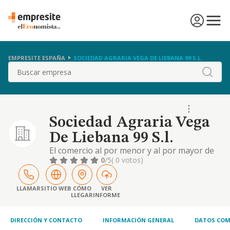
EMPRESITE ESPAÑA
SOCIEDAD AGRARIA VEGA DE LIEBANA 99 S.L.
Buscar
Sociedad Agraria Vega
De Liebana 99 S.l.
El comercio al por menor y al por mayor de
toda clase de productos agricolas. la
0
/5
( 0 votos)
explotacion de cafes, bares con y sin
comidas y restaurantes. venta de tabacos y
bebidas sin alcohol en maquinas
LLAMAR
SITIO WEB
CÓMO
VER
LLEGAR
INFORME
expendedoras. la adquisici
DIRECCIÓN Y CONTACTO
INFORMACIÓN GENERAL
DATOS COM