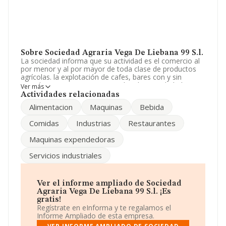
Sobre Sociedad Agraria Vega De Liebana 99 S.l.
La sociedad informa que su actividad es el comercio al
por menor y al por mayor de toda clase de productos
agrícolas. la explotación de cafes, bares con y sin
comidas y restaurantes. venta de tabacos y bebidas sin
Ver más
alcohol en máquinas expendedoras. la adquisici. La
Actividades relacionadas
empresa aparece inscrita en el Registro Mercantil como
Alimentacion
Maquinas
Bebida
Sociedad Limitada. Su CNAE corresponde a 5630 con
código 'Establecimientos de bebidas'. La compañía no
Comidas
Industrias
Restaurantes
tiene actividad en mercados exteriores.
Maquinas expendedoras
Los empleados se han reducido un 75% y atendiendo a
los datos disponibles en INFORMA, el número de
Servicios industriales
empleados de la compañía ha estado por debajo de la
media de sector.
La sociedad española
Sociedad Agraria Vega de
Ver el informe ampliado de Sociedad
Liebana 99 S.L
, CIF B53351482, está situada en Barrio
Agraria Vega De Liebana 99 S.l. ¡Es
Ascension núm. 44, (03300), en el municipio de Orihuela,
gratis!
Alicante, Comunidad Valenciana.
Regístrate en eInforma y te regalamos el
Informe Ampliado de esta empresa.
En base a la información de la que dispone INFORMA