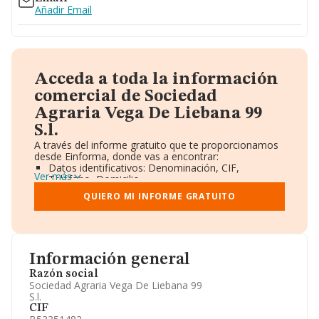
Añadir Email
Acceda a toda la información
comercial de Sociedad
Agraria Vega De Liebana 99
S.l.
A través del informe gratuito que te proporcionamos
desde Einforma, donde vas a encontrar:
Datos identificativos: Denominación, CIF,
Ver más
Teléfono, Domicilio.
Informe Mercantil Completo (BORME).
QUIERO MI INFORME GRATUITO
Gráficos de Evolución Ventas y Empleados.
Consejo de Administración y Administradores.
Directivos y Ejecutivos.
Accionistas.
Participaciones y Vinculaciones en otras empresas.
Información general
Artículos de prensa publicados sobre la empresa.
Información oficial y registral complementaria.
Razón social
Sociedad Agraria Vega De Liebana 99
S.l.
CIF