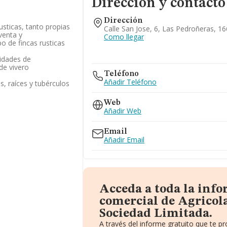
Dirección y contacto
Dirección
usticas, tanto propias
Calle San Jose, 6, Las Pedroñeras, 1
venta y
Como llegar
o de fincas rusticas
lidades de
de vivero
Teléfono
Añadir Teléfono
as, raíces y tubérculos
Web
Añadir Web
Email
Añadir Email
Acceda a toda la inf
comercial de Agricol
Sociedad Limitada.
A través del informe gratuito que te 