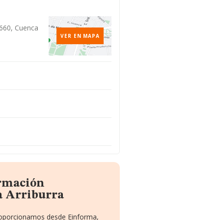
6660, Cuenca
VER EN MAPA
ormación
a Arriburra
proporcionamos desde Einforma,