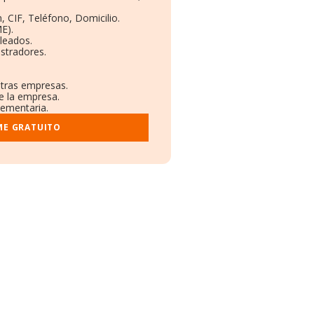
, CIF, Teléfono, Domicilio.
E).
leados.
stradores.
otras empresas.
e la empresa.
lementaria.
ME GRATUITO