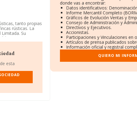
donde vas a encontrar:
Datos identificativos: Denominación
Informe Mercantil Completo (BORM
Gráficos de Evolución Ventas y Emp
Consejo de Administración y Admini
ústicas, tanto propias
Directivos y Ejecutivos.
ncas rústicas. La
Accionistas.
 Limitada. Su
Participaciones y Vinculaciones en 
 código 0113. La
Artículos de prensa publicados sobr
Información oficial y registral comp
atos a disposición de
ciedad
QUIERO MI INFOR
edia de sector.
 de esta
ndo a los niveles de
 ha perdido 86
SOCIEDAD
ranking del sector,
eros Espinosa
olas que están por
ociedad Limitada
.
asando del puesto
 ranking incluye:
e las compañías que
asur Albia Sociedad
.845 en el ranking
 con NIF B16309668,
icipio de Las