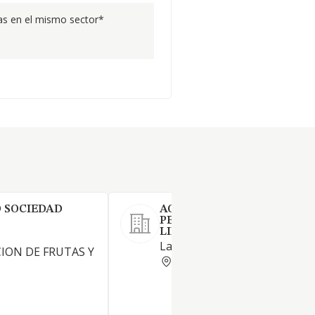
s en el mismo sector*
 SOCIEDAD
AGRICOLA HERMANOS
PEÑARANDA GARCIA SOCI
LIMITADA.
La explotación agrícola en ge
ION DE FRUTAS Y
CUENCA