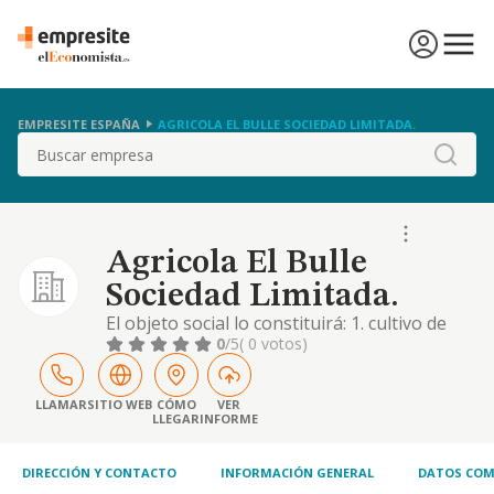
EMPRESITE ESPAÑA
AGRICOLA EL BULLE SOCIEDAD LIMITADA.
Buscar
Agricola El Bulle
Sociedad Limitada.
El objeto social lo constituirá: 1. cultivo de
citricos. -código cnae 0123-. 2. el cultivo de
0
/5
( 0 votos)
olivos y tierras calmas, explotación y
adquisición, por cualquier titulo, de fincas
rústicas o explotaciones agrícolas,
LLAMAR
SITIO WEB
CÓMO
VER
LLEGAR
INFORME
forestales o ganaderas y su gestión. 3. la
adquisición de maquinaria y elementos pre
DIRECCIÓN Y CONTACTO
INFORMACIÓN GENERAL
DATOS COM