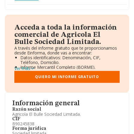
Acceda a toda la información
comercial de Agricola El
Bulle Sociedad Limitada.
A través del informe gratuito que te proporcionamos
desde Einforma, donde vas a encontrar:
Datos identificativos: Denominación, CIF,
Teléfono, Domicilio.
Informe Mercantil Completo (BORME).
Ver más
Gráficos de Evolución Ventas y Empleados.
Consejo de Administración y Administradores.
QUIERO MI INFORME GRATUITO
Directivos y Ejecutivos.
Accionistas.
Participaciones y Vinculaciones en otras empresas.
Artículos de prensa publicados sobre la empresa.
Información oficial y registral complementaria.
Información general
Razón social
Agricola El Bulle Sociedad Limitada.
CIF
B90245838
Forma jurídica
Sociedad limitada