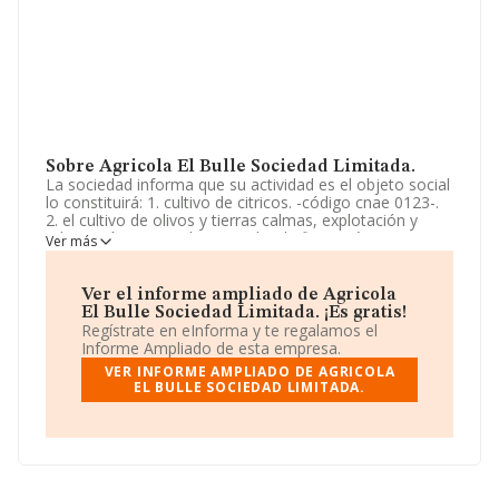
Sobre Agricola El Bulle Sociedad Limitada.
La sociedad informa que su actividad es el objeto social
lo constituirá: 1. cultivo de citricos. -código cnae 0123-.
2. el cultivo de olivos y tierras calmas, explotación y
adquisición, por cualquier titulo, de fincas rústicas o
Ver más
explotaciones agrícolas, forestales o ganaderas y su
gestión. 3. la adquisición de maquinaria y elementos pre.
La sociedad está registrada como Sociedad Limitada.
Ver el informe ampliado de Agricola
Su actividad CNAE es 'Otros cultivos no perennes' con
El Bulle Sociedad Limitada. ¡Es gratis!
código 0119. La compañía no tiene actividad en
Regístrate en eInforma y te regalamos el
mercados exteriores.
Informe Ampliado de esta empresa.
VER INFORME AMPLIADO DE AGRICOLA
Los empleados han aumentado un 13% y teniendo en
EL BULLE SOCIEDAD LIMITADA.
cuenta la información disponible en INFORMA, ha
dispuesto de un número de empleados por encima de la
media de sector.
La sociedad
Agrícola El Bulle Sociedad Limitada
,
B90245838, tiene domicilio fiscal en Calle Ronda De