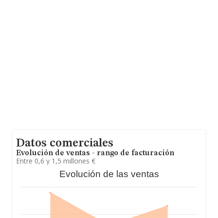
Capuchinos núm. 2 Ptl 1 Piso 3 C, (41003), Sevilla,
Andalucía.
Con los datos a disposición de INFORMA sobre 4.711
empresas pertenecientes al sector, la facturación en el
ámbito nacional alcanza los 647 millones de euros y en
2023 la media de facturación de ventas entre todas las
compañías alcanza los 137 mil euros. Respecto a la
información de la provincia (hablamos de Sevilla), en la
base de datos de INFORMA aparecen 366 empresas,
con ventas en el año 2023 de 43 millones de euros. Con
el fin de ampliar la información relativa a las compañías,
la antigüedad desde la constitución es de 19 años. La
media de empleados es de 2.
Datos comerciales
Evolución de ventas - rango de facturación
Entre 0,6 y 1,5 millones €
Evolución de las ventas