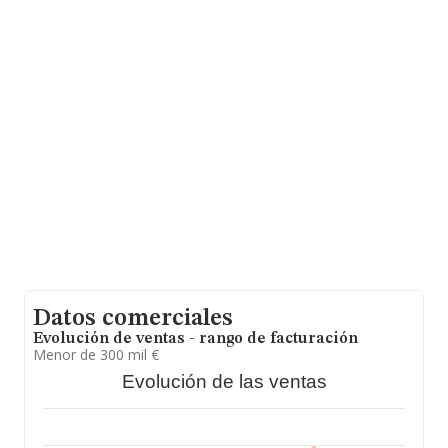
del teléfono 955989060 y la dirección de correo es
mgonzalo@aggraria.es
.
La sociedad
Agrícola Casaguerra Sociedad
Limitada
, CIF B10691111, se encuentra en Avenida
Republica Argentina núm. 29 B 2 D, (41011), Sevilla,
Andalucía.
En base a la información de la que dispone INFORMA
sobre 13.853 compañías, la facturación en el ámbito
nacional alcanza los 3.208 millones de euros y el
promedio de la facturación de ventas entre todas las
compañías asciende a los 231 mil euros. Teniendo en
cuenta la información sobre Sevilla, en la base de datos
de INFORMA aparecen 1574 empresas, con ventas en
el año 2024 de 265 millones de euros. Con el fin de
ampliar la información relativa a las compañías, la
antigüedad alcanza los 13 años desde la constitución.
La media de empleados es de 2.
Datos comerciales
Evolución de ventas - rango de facturación
Menor de 300 mil €
Evolución de las ventas