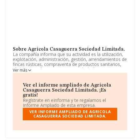
Sobre Agricola Casaguerra Sociedad Limitada.
La compañía informa que su actividad es la utilización,
explotación, administración, gestión, arrendamientos de
fincas rústicas, compraventa de productos sanitarios,
abonos, semillas y maquinaria agrícola. la compra y
Ver más
venta de todo tipo de bienes inmuebles rústicos y
urbanos. La sociedad está registrada como Sociedad
Limitada. La actividad de referencia CNAE corresponde
Ver el informe ampliado de Agricola
a 'Actividades de apoyo a la agricultura', cuyo Código es
Casaguerra Sociedad Limitada. ¡Es
0161. La sociedad no tiene actividad en mercados
gratis!
exteriores.
Regístrate en eInforma y te regalamos el
Informe Ampliado de esta empresa.
No ha habido variación en cuanto al número de
VER INFORME AMPLIADO DE AGRICOLA
empleados con respecto al 2023 y teniendo en cuenta
CASAGUERRA SOCIEDAD LIMITADA.
la información disponible en INFORMA, ha dispuesto de
un número de empleados por encima de la media de
sector.
Es posible ponerse en contacto con la empresa a través