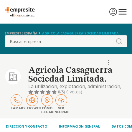
EMPRESITE ESPAÑA
AGRICOLA CASAGUERRA SOCIEDAD LIMITADA.
Buscar
Agricola Casaguerra
Sociedad Limitada.
La utilización, explotación, administración,
gestión, arrendamientos de fincas rústicas,
0
/5
( 0 votos)
compraventa de productos sanitarios,
abonos, semillas y maquinaria agrícola. la
compra y venta de todo tipo de bienes
LLAMAR
SITIO WEB
CÓMO
VER
LLEGAR
INFORME
inmuebles rústicos y urbanos
DIRECCIÓN Y CONTACTO
INFORMACIÓN GENERAL
DATOS COM