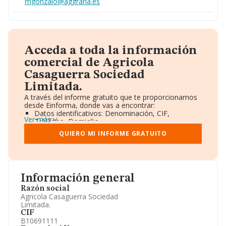
mgonzalo@aggraria.es
Acceda a toda la información
comercial de Agricola
Casaguerra Sociedad
Limitada.
A través del informe gratuito que te proporcionamos
desde Einforma, donde vas a encontrar:
Datos identificativos: Denominación, CIF,
Ver más
Teléfono, Domicilio.
Informe Mercantil Completo (BORME).
QUIERO MI INFORME GRATUITO
Gráficos de Evolución Ventas y Empleados.
Consejo de Administración y Administradores.
Directivos y Ejecutivos.
Accionistas.
Participaciones y Vinculaciones en otras empresas.
Información general
Artículos de prensa publicados sobre la empresa.
Información oficial y registral complementaria.
Razón social
Agricola Casaguerra Sociedad
Limitada.
CIF
B10691111