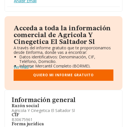
Añadir Email
Acceda a toda la información
comercial de Agricola Y
Cinegetica El Saltador Sl
A través del informe gratuito que te proporcionamos
desde Einforma, donde vas a encontrar:
Datos identificativos: Denominación, CIF,
Teléfono, Domicilio.
Informe Mercantil Completo (BORME).
Ver más
Gráficos de Evolución Ventas y Empleados.
Consejo de Administración y Administradores.
QUIERO MI INFORME GRATUITO
Directivos y Ejecutivos.
Accionistas.
Participaciones y Vinculaciones en otras empresas.
Artículos de prensa publicados sobre la empresa.
Información oficial y registral complementaria.
Información general
Razón social
Agricola Y Cinegetica El Saltador Sl
CIF
B30675961
Forma jurídica