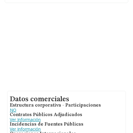
hasta 1.967 empresas, la facturación en el ámbito
nacional alcanza los 1.175 millones de euros y el
promedio de la facturación de ventas entre todas las
compañías asciende a los 597 mil euros. En cuanto a la
información relativa a la provincia de Valencia, en la
base de datos INFORMA constan 431 empresas, con
ventas en el año 2024 de 123 millones de euros.
Finalmente, para completar los datos de sector, en
2024, la media de antigüedad desde la constitución es
de 19 años. La media de empleados de las empresas es
de 6.
Datos comerciales
Estructura corporativa - Participaciones
NO
Contratos Públicos Adjudicados
Ver Información
Incidencias de Fuentes Públicas
Ver Información