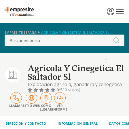
EMPRESITE ESPAÑA
AGRICOLA Y CINEGETICA EL SALTADOR SL
Buscar
Agricola Y Cinegetica El
Saltador Sl
Explotacion agricola, ganadera y cenegetica
de fincas rusticas, planificacion de riegos y
0
/5
( 0 votos)
cultivos, comercializacion de productos
agricolas, adquisicion, transformacion
conservacion y enajenacion fincas rusticas
LLAMAR
SITIO WEB
CÓMO
VER
LLEGAR
INFORME
direc-in
DIRECCIÓN Y CONTACTO
INFORMACIÓN GENERAL
DATOS COM