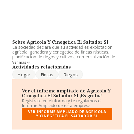
Sobre Agricola Y Cinegetica El Saltador Sl
La sociedad declara que su actividad es explotación
agrícola, ganadera y cenegetica de fincas rústicas,
planificacion de riegos y cultivos, comercialización de
productos agrícolas, adquisición, transformacion
Ver más
conservación y enajenación fincas rústicas direc-in. La
Actividades relacionadas
empresa aparece inscrita en el Registro Mercantil como
Hogar
Fincas
Riegos
Sociedad Limitada. La actividad de referencia CNAE
corresponde a 'Cultivo de cítricos', cuyo Código es 0123.
La sociedad no tiene actividad en mercados exteriores.
Ver el informe ampliado de Agricola Y
Para más información es posible contactar a través del
Cinegetica El Saltador Sl ¡Es gratis!
teléfono 968537453.
Regístrate en eInforma y te regalamos el
Informe Ampliado de esta empresa.
La empresa española
Agrícola y Cinegetica El
VER INFORME AMPLIADO DE AGRICOLA
Saltador S.L
, con número de identificación fiscal
Y CINEGETICA EL SALTADOR SL
B30675961, en el municipio de Vilallonga, en Valencia,
Comunidad Valenciana.
En relación con el sector y disponiendo de los datos de