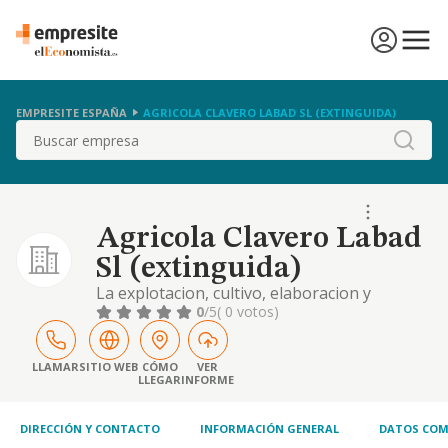
EMPRESITE ESPAÑA
AGRICOLA CLAVERO LABAD SL (EXTINGUIDA)
Buscar
Agricola Clavero Labad
Sl (extinguida)
La explotacion, cultivo, elaboracion y
comercializacion de productos vinicolas asi
0
/5
( 0 votos)
como cualquier otra actividad agricola. el
almacenamiento, transporte y distribucion
de dichos productos agricolas. la
LLAMAR
SITIO WEB
CÓMO
VER
LLEGAR
INFORME
compraventa, promo
DIRECCIÓN Y CONTACTO
INFORMACIÓN GENERAL
DATOS COM