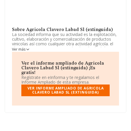
Sobre Agricola Clavero Labad Sl (extinguida)
La sociedad informa que su actividad es la explotación,
cultivo, elaboración y comercialización de productos
vinicolas así como cualquier otra actividad agrícola. el
almacenamiento, transporte y distribución de dichos
Ver más
productos agrícolas. la compraventa, promo. La
empresa está registrada como Sociedad Limitada.
Clasifica su actividad CNAE como 'Cultivo de cereales
Ver el informe ampliado de Agricola
(excepto arroz), leguminosas y semillas oleaginosas',
Clavero Labad Sl (extinguida) ¡Es
código 0111. No realiza actividad de importación y/o
gratis!
exportación.
Regístrate en eInforma y te regalamos el
Informe Ampliado de esta empresa.
No ha habido variación en cuanto al número de
VER INFORME AMPLIADO DE AGRICOLA
empleados con respecto al 2010 y según los datos a
CLAVERO LABAD SL (EXTINGUIDA)
disposición de INFORMA, ha tenido un número de
empleados por debajo de la media de sector.
La empresa
Agrícola Clavero Labad S.L
(extinguida)
, NIF B22257588, se encuentra en Calle
San Juan núm. 17, (22125), Laluenga, provincia de
Huesca, Aragón.