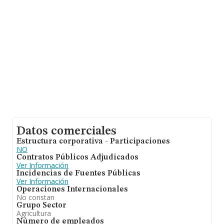
Con los datos a disposición de INFORMA sobre 4.786
empresas pertenecientes al sector, la facturación en el
ámbito nacional alcanza los 1.298 millones de euros y
en 2011 la media de facturación de ventas entre todas
las compañías alcanza los 271 mil euros. Teniendo en
cuenta la información sobre Huesca, en la base de
datos de INFORMA aparecen 156 empresas, con ventas
en 2011 de hasta 51 millones de euros. Con el fin de
ampliar la información relativa a las compañías, la
antigüedad desde la constitución es de 22 años. Los
empleados de media son 3.
Datos comerciales
Estructura corporativa - Participaciones
NO
Contratos Públicos Adjudicados
Ver Información
Incidencias de Fuentes Públicas
Ver Información
Operaciones Internacionales
No constan
Grupo Sector
Agricultura
Número de empleados