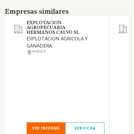
Empresas similares
Empresas similares
EXPLOTACION
AGROPECUARIA
P
HERMANOS CALVO SL
EXPLOTACION AGRICOLA Y
GANADERA.
HUESCA
L
S
VER INFORME
VER FICHA