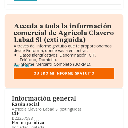
Acceda a toda la información
comercial de Agricola Clavero
Labad Sl (extinguida)
A través del informe gratuito que te proporcionamos
desde Einforma, donde vas a encontrar:
Datos identificativos: Denominación, CIF,
Teléfono, Domicilio.
Informe Mercantil Completo (BORME).
Ver más
Gráficos de Evolución Ventas y Empleados.
Consejo de Administración y Administradores.
QUIERO MI INFORME GRATUITO
Directivos y Ejecutivos.
Accionistas.
Participaciones y Vinculaciones en otras empresas.
Artículos de prensa publicados sobre la empresa.
Información oficial y registral complementaria.
Información general
Razón social
Agricola Clavero Labad Sl (extinguida)
CIF
B22257588
Forma jurídica
Sociedad limitada