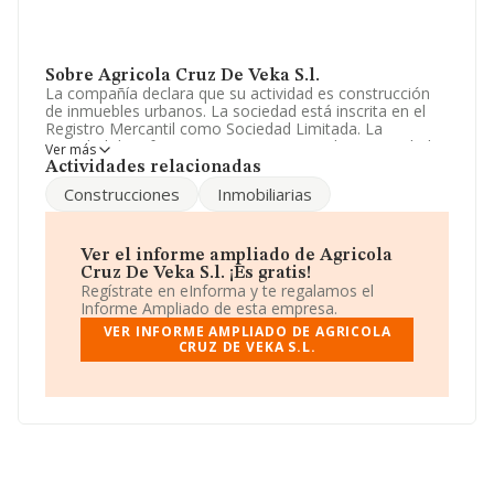
Sobre Agricola Cruz De Veka S.l.
La compañía declara que su actividad es construcción
de inmuebles urbanos. La sociedad está inscrita en el
Registro Mercantil como Sociedad Limitada. La
actividad de referencia CNAE corresponde a 'Actividades
Ver más
de apoyo a la agricultura', cuyo Código es 0161. La
Actividades relacionadas
compañía no tiene actividad en mercados exteriores.
Construcciones
Inmobiliarias
Ha tenido el mismo número de empleados y teniendo
en cuenta la información disponible en INFORMA, ha
dispuesto de un número de empleados por debajo de la
Ver el informe ampliado de Agricola
media de sector.
Cruz De Veka S.l. ¡Es gratis!
Regístrate en eInforma y te regalamos el
La sociedad
Agrícola Cruz de Veka S.L
, con NIF
Informe Ampliado de esta empresa.
B83496869, está situada en Calle De La Republica
VER INFORME AMPLIADO DE AGRICOLA
Dominicana núm. 2, (28598), en el municipio de
CRUZ DE VEKA S.L.
Villamanrique De Tajo, Madrid.
Con los datos a disposición de INFORMA sobre 13.900
empresas pertenecientes al sector, a nivel nacional la
facturación asciende a 3.185 millones de euros y en
2025 la media de facturación de ventas entre todas las
compañías alcanza los 229 mil euros. Teniendo en
cuenta la información sobre Madrid, en la base de datos