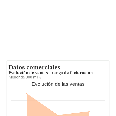
INFORMA constan 852 empresas, con ventas en 2025
de hasta 568 millones de euros. Como información
adicional de interés, la antigüedad desde la constitución
es de 13 años. Los empleados de media son 2.
Datos comerciales
Evolución de ventas - rango de facturación
Menor de 300 mil €
Evolución de las ventas