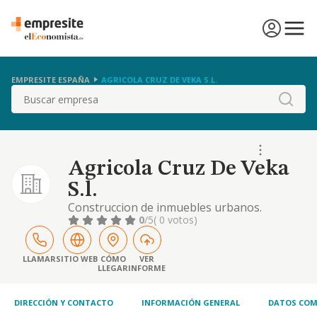
EMPRESITE ESPAÑA
AGRICOLA CRUZ DE VEKA S.L.
Buscar
Agricola Cruz De Veka
S.l.
Construccion de inmuebles urbanos.
0
/5
( 0 votos)
LLAMAR
SITIO WEB
CÓMO
VER
LLEGAR
INFORME
DIRECCIÓN Y CONTACTO
INFORMACIÓN GENERAL
DATOS COM