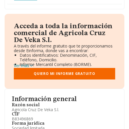
Acceda a toda la información
comercial de Agricola Cruz
De Veka S.l.
A través del informe gratuito que te proporcionamos
desde Einforma, donde vas a encontrar:
Datos identificativos: Denominación, CIF,
Teléfono, Domicilio.
Informe Mercantil Completo (BORME).
Ver más
Gráficos de Evolución Ventas y Empleados.
Consejo de Administración y Administradores.
QUIERO MI INFORME GRATUITO
Directivos y Ejecutivos.
Accionistas.
Participaciones y Vinculaciones en otras empresas.
Artículos de prensa publicados sobre la empresa.
Información oficial y registral complementaria.
Información general
Razón social
Agricola Cruz De Veka S.l.
CIF
B83496869
Forma jurídica
Sociedad limitada