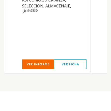
ASI COMO SU CRIANZA,
d
SELECCION, ALMACENAJE,
C
MADRID
R
P
l
VER INFORME
VER FICHA