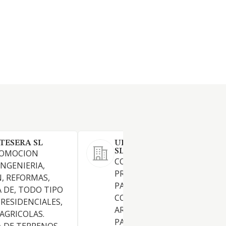
TESERA SL
URIA CONFECCION Y TEJI
SL (EXTINGUIDA)
ROMOCION
COMERCIO AL POR MENOR D
INGENIERIA,
PRODUCTOS TEXTILES PRE
, REFORMAS,
PARA EL VESTIDO Y TOCADO
 DE, TODO TIPO
CONFECCIONES PARA EL HO
 RESIDENCIALES,
ARTICULOS DE MERCERIA Y
 AGRICOLAS.
PAQUETERIA Y EN GENERAL 