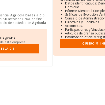
Datos identificativos: Den
Domicilio.
Informe Mercantil Compl
Gráficos de Evolución Ven
iencia.
Agricola Del Esla C.b.
Consejo de Administración
n. Su actividad CNAE se fine
Directivos y Ejecutivos.
odelo de sociedad de
Agricola
Accionistas.
Participaciones y Vinculac
Artículos de prensa publi
Información oficial y regi
Es gratis!
 de esta empresa.
QUIERO MI I
ESLA C.B.