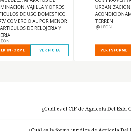
 MUEBLES, APARATOS DE
COMPRA-VENTA
UMINACION, VAJILLA Y OTROS
URBANIZACION
TICULOS DE USO DOMESTICO,
ACONDICIONAM
.77/ COMERCIO AL POR MENOR
TERREN
LEON
 ARTICULOS DE RELOJERIA Y
YERIA
LEON
VER INFORME
VER FICHA
VER INFORME
¿Cuál es el CIF de Agricola Del Esla C
¿Cuál es la forma jurídica de Agricola Del 