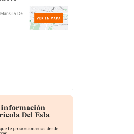
 Mansilla De
VER EN MAPA
a información
icola Del Esla
o que te proporcionamos desde
rar: