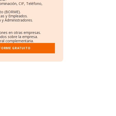
ominación, CIF, Teléfono,
eto (BORME).
tas y Empleados.
 y Administradores.
iones en otras empresas.
cados sobre la empresa.
stral complementaria.
NFORME GRATUITO