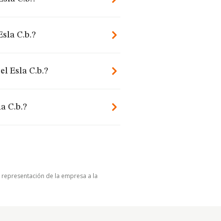
sla C.b.?
l Esla C.b.?
a C.b.?
u representación de la empresa a la