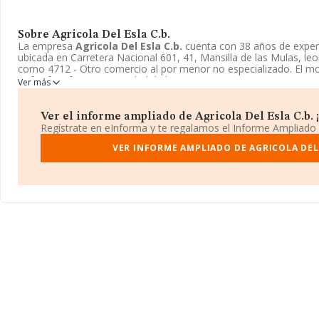
Sobre Agricola Del Esla C.b.
La empresa
Agricola Del Esla C.b.
cuenta con 38 años de exper
ubicada en Carretera Nacional 601, 41, Mansilla de las Mulas, leo
como 4712 - Otro comercio al por menor no especializado. El m
Del Esla C.b.
es Comunidad de bienes.
Ver más
Ver el informe ampliado de Agricola Del Esla C.b. ¡
Regístrate en eInforma y te regalamos el Informe Ampliado
VER INFORME AMPLIADO DE AGRICOLA DEL 