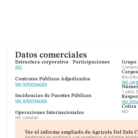
Datos comerciales
Estructura corporativa - Participaciones
Grupo 
NO
Comerc
Cargos
Encontr
Contratos Públicos Adjudicados
Ver car
Ver Información
Númer
1 (año 
Incidencias de Fuentes Públicas
Respon
Ver Información
Ver Inf
Cotiza
NO
Operaciones Internacionales
No constan
Ver el informe ampliado de Agricola Del Esla C.b
Regístrate en eInforma y te regalamos el Informe Ampl