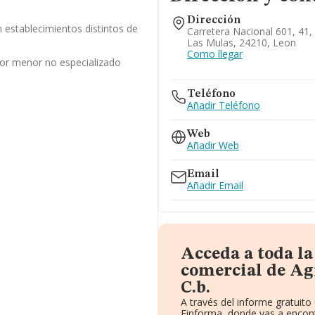
Dirección
 establecimientos distintos de
Carretera Nacional 601, 41,
Las Mulas, 24210, Leon
Como llegar
por menor no especializado
Teléfono
Añadir Teléfono
Web
Añadir Web
Email
Añadir Email
Acceda a toda l
comercial de Agr
C.b.
A través del informe gratuit
Einforma, donde vas a encont