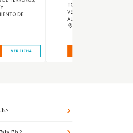
 DE TERRENOS,
TODO TIPO DE PRODUCTOS
 Y
VENTA HABITUAL EN GRAN
IENTO DE
ALMACENES.
LEON
VER FICHA
VER INFORME
VER FIC
.b.?
Esla C.b.?