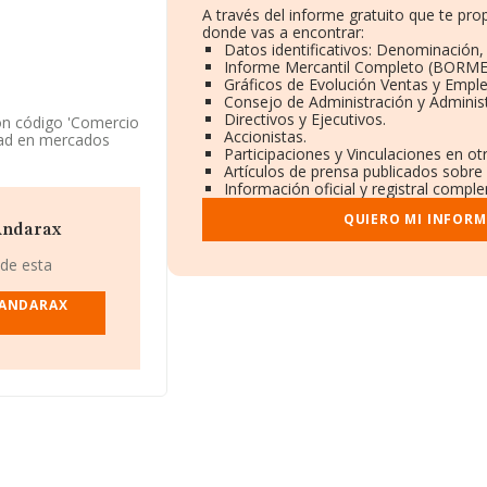
A través del informe gratuito que te p
donde vas a encontrar:
Datos identificativos: Denominación, 
Informe Mercantil Completo (BORME
Gráficos de Evolución Ventas y Empl
Consejo de Administración y Adminis
Directivos y Ejecutivos.
on código 'Comercio
Accionistas.
idad en mercados
Participaciones y Vinculaciones en o
Artículos de prensa publicados sobre
Información oficial y registral compl
 número de
m. 4, (04409), en el
QUIERO MI INFORM
Andarax
76 compañías, en el
 de esta
 de euros y la
ventas. Como
 ANDARAX
os desde la