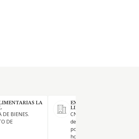
LIMENTARIAS LA
EXPORT FRUITS 2021 SOCI
L
LIMITADA.
 DE BIENES.
CNAE 4631. La producción y c
O DE
de frutas y hortalizas. Comerc
por mayor de frutas, verdura
hortalizas tanto nacional co