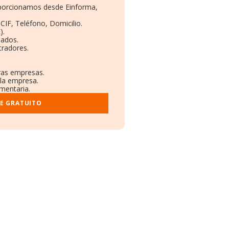
roporcionamos desde Einforma,
CIF, Teléfono, Domicilio.
).
eados.
tradores.
tras empresas.
 la empresa.
ementaria.
E GRATUITO