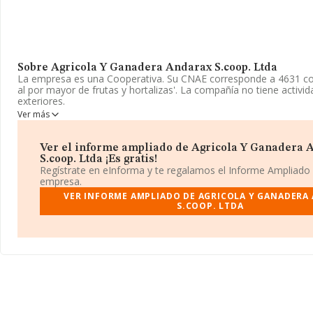
Sobre Agricola Y Ganadera Andarax S.coop. Ltda
La empresa es una Cooperativa. Su CNAE corresponde a 4631 c
al por mayor de frutas y hortalizas'. La compañía no tiene activ
exteriores.
Ver más
La sociedad
Agrícola y Ganadera Andarax S.Coop. Ltda
, con
identificación fiscal F04033577, se encuentra en Calle Porteria nú
municipio de Huecija, en Almería, Andalucía.
Ver el informe ampliado de Agricola Y Ganadera 
S.coop. Ltda ¡Es gratis!
En base a la información de la que dispone INFORMA sobre 17.5
Regístrate en eInforma y te regalamos el Informe Ampliado
ámbito nacional la facturación alcanza la cifra de 46.240 millones
empresa.
media entre todas las compañías es de 2 millones de euros de 
VER INFORME AMPLIADO DE AGRICOLA Y GANADERA
información adicional de interés, la antigüedad alcanza los 18 añ
S.COOP. LTDA
constitución. Los empleados de media son 9.