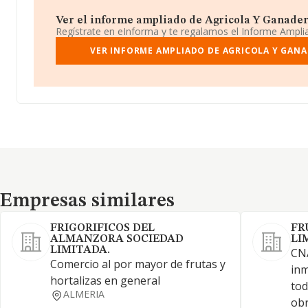
Ver el informe ampliado de Agricola Y Ganadera
Regístrate en eInforma y te regalamos el Informe Ampl
VER INFORME AMPLIADO DE AGRICOLA Y GANA
Empresas similares
Empresas similares
FRIGORIFICOS DEL
FR
ALMANZORA SOCIEDAD
LI
LIMITADA.
CNA
Comercio al por mayor de frutas y
inm
hortalizas en general
tod
ALMERIA
obr