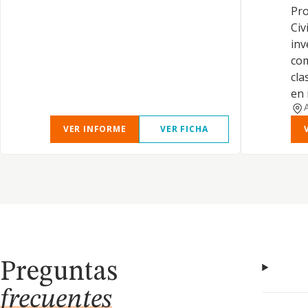
Pro
Civ
inv
com
cla
en 
VER INFORME
VER FICHA
Preguntas
frecuentes