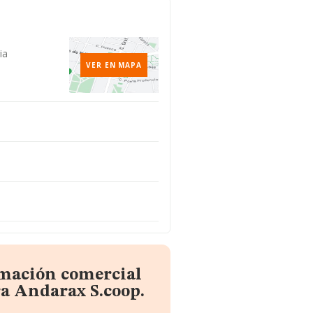
ia
VER EN MAPA
rmación comercial
a Andarax S.coop.