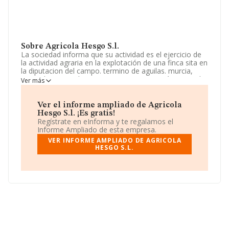
Sobre Agricola Hesgo S.l.
La sociedad informa que su actividad es el ejercicio de
la actividad agraria en la explotación de una finca sita en
la diputacion del campo. termino de aguilas. murcia,
paraje barranco de tortosa. La empresa está registrada
Ver más
como Sociedad Limitada. Clasifica su actividad CNAE
como 'Actividades de apoyo a la agricultura', código
0161. No realiza actividad de importación y/o
Ver el informe ampliado de Agricola
exportación.
Hesgo S.l. ¡Es gratis!
Regístrate en eInforma y te regalamos el
La plantilla se ha mantenido igual y según las cifras
Informe Ampliado de esta empresa.
existentes en la base de datos de INFORMA, el número
VER INFORME AMPLIADO DE AGRICOLA
de empleados ha estado por encima de la media de
HESGO S.L.
sector.
Su email es
qinesasamsungs8@qmail.com
.
La sociedad
Agrícola Hesgo S.L
, CIF B30546154, tiene
su domicilio social establecido en Calle Murcia núm. 10,
(30880), Águilas, Murcia.
En base a la información de la que dispone INFORMA
sobre 13.853 compañías, a nivel nacional la facturación