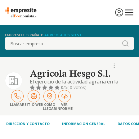
EMPRESITE ESPAÑA
AGRICOLA HESGO S.L.
Buscar
Agricola Hesgo S.l.
El ejercicio de la actividad agraria en la
explotacion de una finca sita en la diputacion
0
/5
( 0 votos)
del campo. termino de aguilas. murcia,
paraje barranco de tortosa.
LLAMAR
SITIO WEB
CÓMO
VER
LLEGAR
INFORME
DIRECCIÓN Y CONTACTO
INFORMACIÓN GENERAL
DATOS COM