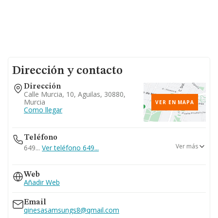
Dirección y contacto
Dirección
Calle Murcia, 10, Aguilas, 30880,
Murcia
VER EN MAPA
Como llegar
Teléfono
Ver más
649...
Ver teléfono 649...
968493307
Web
968491170
Añadir Web
Email
qinesasamsungs8@qmail.com