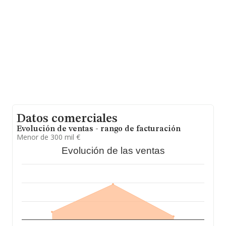
asciende a 3.208 millones de euros y se estima que el
promedio de la facturación entre todas las empresas es
de 231 mil euros. Respecto a la información de la
provincia (hablamos de Murcia), en la base de datos
INFORMA constan 1058 empresas, cuyas ventas han
obtenido los 318 millones de euros. Finalmente, para
completar los datos de sector, en 2023, la antigüedad
alcanza los 13 años desde la constitución. La media de
empleados es de 2.
Datos comerciales
Evolución de ventas - rango de facturación
Menor de 300 mil €
Evolución de las ventas