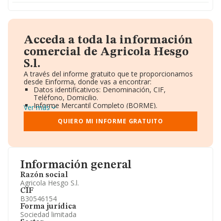
Acceda a toda la información
comercial de Agricola Hesgo
S.l.
A través del informe gratuito que te proporcionamos
desde Einforma, donde vas a encontrar:
Datos identificativos: Denominación, CIF,
Teléfono, Domicilio.
Informe Mercantil Completo (BORME).
Ver más
Gráficos de Evolución Ventas y Empleados.
Consejo de Administración y Administradores.
QUIERO MI INFORME GRATUITO
Directivos y Ejecutivos.
Accionistas.
Participaciones y Vinculaciones en otras empresas.
Artículos de prensa publicados sobre la empresa.
Información oficial y registral complementaria.
Información general
Razón social
Agricola Hesgo S.l.
CIF
B30546154
Forma jurídica
Sociedad limitada