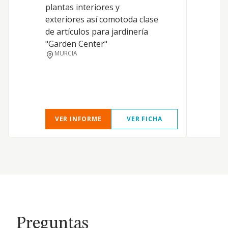
plantas interiores y
c
exteriores así comotoda clase
e
de artículos para jardinería
d
"Garden Center"
a
MURCIA
e
r
p
VER INFORME
VER FICHA
Preguntas