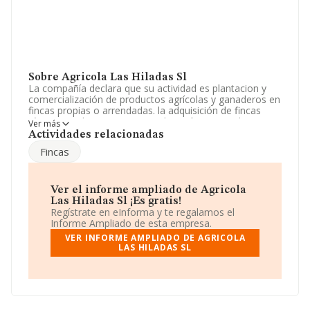
Sobre Agricola Las Hiladas Sl
La compañía declara que su actividad es plantacion y
comercialización de productos agrícolas y ganaderos en
fincas propias o arrendadas. la adquisición de fincas
rústicas y urbanas para su explotación o arrendamiento.
Ver más
directa e indirectamente. La empresa está registrada
Actividades relacionadas
como Sociedad Limitada. Su actividad CNAE es
Fincas
'Producción agrícola combinada con la producción
ganadera' con código 0150. La empresa no tiene
actividad en mercados exteriores.
Ver el informe ampliado de Agricola
La plantilla ha crecido un 50% y atendiendo a los datos
Las Hiladas Sl ¡Es gratis!
disponibles en INFORMA, ese número ha estado por
Regístrate en eInforma y te regalamos el
encima de la media de sector.
Informe Ampliado de esta empresa.
VER INFORME AMPLIADO DE AGRICOLA
El correo electrónico es
aguef6@yahoo.com
.
LAS HILADAS SL
La sociedad española
Agrícola Las Hiladas S.L
, CIF
B30537328, está situada en Calle Valle Guadalentin
núm. 2 Loc 2, (30180), en el municipio de Bullas, Murcia.
Con los datos a disposición de INFORMA sobre 9.924