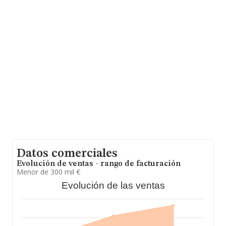
empresas pertenecientes al sector, en el ámbito
nacional la facturación alcanza la cifra de 2.937 millones
de euros y se estima que el promedio de la facturación
entre todas las empresas es de 295 mil euros. En
relación con la información de la provincia de Murcia, en
la base de datos INFORMA constan 441 empresas,
cuyas ventas han obtenido los 108 millones de euros.
Como información adicional de interés, la media de
empleados es de 2; la antigüedad alcanza los 18 años
desde la constitución.
Datos comerciales
Evolución de ventas - rango de facturación
Menor de 300 mil €
Evolución de las ventas