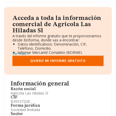
Acceda a toda la información
comercial de Agricola Las
Hiladas Sl
A través del informe gratuito que te proporcionamos
desde Einforma, donde vas a encontrar:
Datos identificativos: Denominación, CIF,
Teléfono, Domicilio.
Informe Mercantil Completo (BORME).
Ver más
Gráficos de Evolución Ventas y Empleados.
Consejo de Administración y Administradores.
QUIERO MI INFORME GRATUITO
Directivos y Ejecutivos.
Accionistas.
Participaciones y Vinculaciones en otras empresas.
Artículos de prensa publicados sobre la empresa.
Información oficial y registral complementaria.
Información general
Razón social
Agricola Las Hiladas Sl
CIF
B30537328
Forma jurídica
Sociedad limitada
Sector