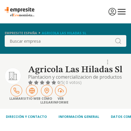
EMPRESITE ESPAÑA
AGRICOLA LAS HILADAS SL
Buscar
Agricola Las Hiladas Sl
Plantacion y comercializacion de productos
agricolas y ganaderos en fincas propias o
0
/5
( 0 votos)
arrendadas. la adquisicion de fincas rusticas
y urbanas para su explotacion o
arrendamiento. directa e indirectamente.
LLAMAR
SITIO WEB
CÓMO
VER
LLEGAR
INFORME
DIRECCIÓN Y CONTACTO
INFORMACIÓN GENERAL
DATOS COM