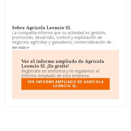
Sobre Agricola Leoncio Sl.
La compañía informa que su actividad es gestión,
promoción, desarrollo, control y explotación de
negocios agrícolas y ganaderos; comercialización de
maquinaria, remolques, aperos, herramientas, utensilios
Ver más
y materias primas relacionados con la agricultura y la
ganadería; realización de trabajos de plantaciones
agrícolas en general; instala. La empresa está registrada
Ver el informe ampliado de Agricola
como Sociedad Limitada. Clasifica su actividad CNAE
Leoncio Sl. ¡Es gratis!
como 'Cultivo de frutos con hueso y pepitas', código
Regístrate en eInforma y te regalamos el
0124. La compañía no tiene actividad en mercados
Informe Ampliado de esta empresa.
exteriores.
VER INFORME AMPLIADO DE AGRICOLA
LEONCIO SL.
La plantilla se ha mantenido igual y teniendo en cuenta
la información disponible en INFORMA, ha dispuesto de
un número de empleados por encima de la media de
sector.
La sociedad española
Agrícola Leoncio S.L
,
B73784720, se encuentra en Carretera B-19 Km 2 Venta
Del Olivo-calasparra, (30530), Cieza, Murcia.
En base a la información de la que dispone INFORMA