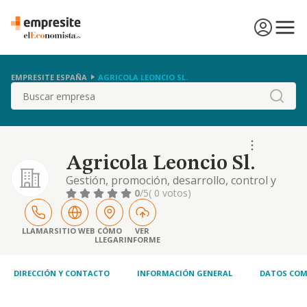
EMPRESITE ESPAÑA
AGRICOLA LEONCIO SL.
Buscar
Agricola Leoncio Sl.
Gestión, promoción, desarrollo, control y
explotación de negocios agrícolas y
0
/5
( 0 votos)
ganaderos; comercialización de maquinaria,
remolques, aperos, herramientas, utensilios
y materias primas relacionados con la
LLAMAR
SITIO WEB
CÓMO
VER
LLEGAR
INFORME
agricultura y la ganadería; realización de
trabajos de plantaciones agrícolas en
general; instala
DIRECCIÓN Y CONTACTO
INFORMACIÓN GENERAL
DATOS COM