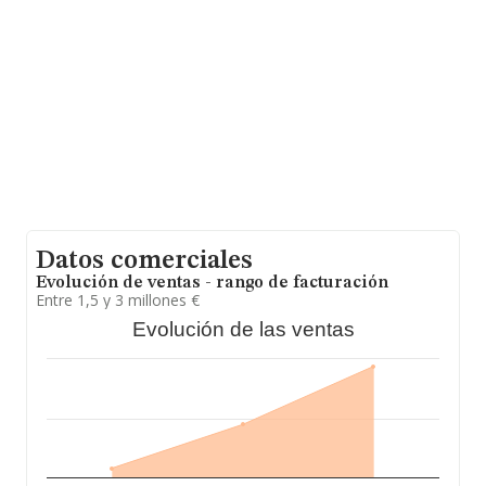
sobre 1.266 compañías, en el ámbito nacional la
facturación alcanza la cifra de 751 millones de euros y la
media entre todas las compañías es de 593 mil euros
de ventas en 2018. Teniendo en cuenta la información
sobre Murcia, en la base de datos de INFORMA
aparecen 239 empresas, cuyas ventas han obtenido los
119 millones de euros. Por último, con el fin de ampliar
la información relativa al ámbito de la empresa, la
antigüedad desde la constitución es de 15 años. La
media de empleados de las empresas es de 10.
Datos comerciales
Evolución de ventas - rango de facturación
Entre 1,5 y 3 millones €
Evolución de las ventas