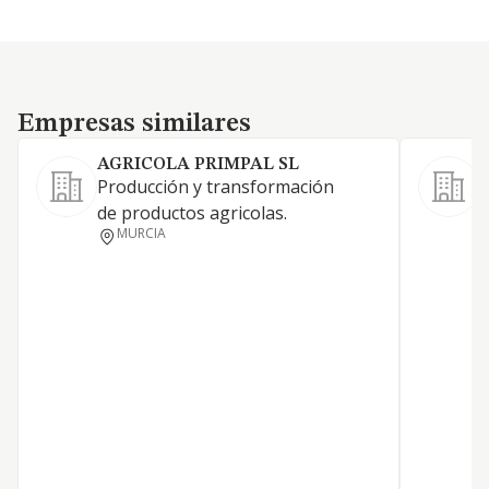
Empresas similares
Empresas similares
AGRICOLA PRIMPAL SL
Producción y transformación
A
de productos agricolas.
e
MURCIA
c
h
g
S
o
p
f
p
s