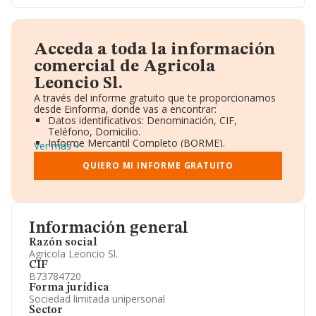
Acceda a toda la información
comercial de Agricola
Leoncio Sl.
A través del informe gratuito que te proporcionamos
desde Einforma, donde vas a encontrar:
Datos identificativos: Denominación, CIF,
Teléfono, Domicilio.
Informe Mercantil Completo (BORME).
Ver más
Gráficos de Evolución Ventas y Empleados.
Consejo de Administración y Administradores.
QUIERO MI INFORME GRATUITO
Directivos y Ejecutivos.
Accionistas.
Participaciones y Vinculaciones en otras empresas.
Artículos de prensa publicados sobre la empresa.
Información oficial y registral complementaria.
Información general
Razón social
Agricola Leoncio Sl.
CIF
B73784720
Forma jurídica
Sociedad limitada unipersonal
Sector