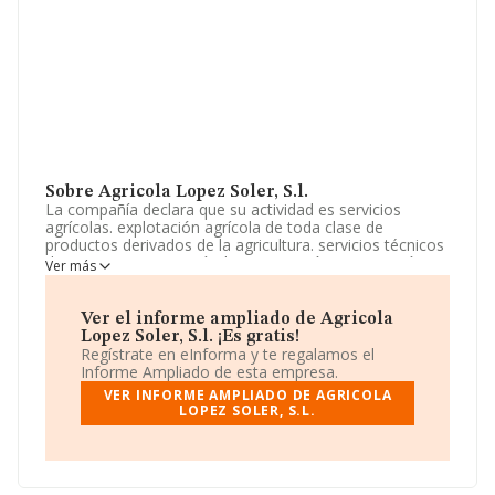
Sobre Agricola Lopez Soler, S.l.
La compañía declara que su actividad es servicios
agrícolas. explotación agrícola de toda clase de
productos derivados de la agricultura. servicios técnicos
de asesoramiento agrícola. importación - expotación
Ver más
agrícola. comercio al por mayor y menor de productos
agrícolas. la adquisición de fincas tanto rústicas como
urbanas para su poster. La empresa está registrada
Ver el informe ampliado de Agricola
como Sociedad Limitada. Clasifica su actividad CNAE
Lopez Soler, S.l. ¡Es gratis!
como 'Comercio al por mayor de frutas y hortalizas',
Regístrate en eInforma y te regalamos el
código 4631. La compañía no tiene actividad en
Informe Ampliado de esta empresa.
mercados exteriores.
VER INFORME AMPLIADO DE AGRICOLA
LOPEZ SOLER, S.L.
Ha tenido el mismo número de empleados y teniendo
en cuenta la información disponible en INFORMA, ha
dispuesto de un número de empleados por encima de la
media de sector.