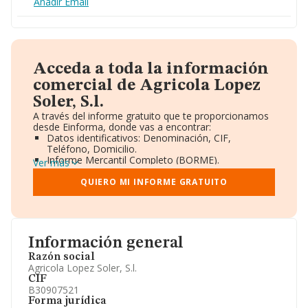
Añadir Email
Acceda a toda la información
comercial de Agricola Lopez
Soler, S.l.
A través del informe gratuito que te proporcionamos
desde Einforma, donde vas a encontrar:
Datos identificativos: Denominación, CIF,
Teléfono, Domicilio.
Informe Mercantil Completo (BORME).
Ver más
Gráficos de Evolución Ventas y Empleados.
Consejo de Administración y Administradores.
QUIERO MI INFORME GRATUITO
Directivos y Ejecutivos.
Accionistas.
Participaciones y Vinculaciones en otras empresas.
Artículos de prensa publicados sobre la empresa.
Información oficial y registral complementaria.
Información general
Razón social
Agricola Lopez Soler, S.l.
CIF
B30907521
Forma jurídica