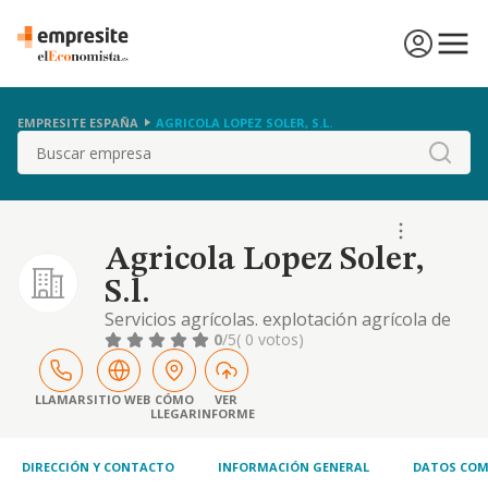
EMPRESITE ESPAÑA
AGRICOLA LOPEZ SOLER, S.L.
Buscar
Agricola Lopez Soler,
S.l.
Servicios agrícolas. explotación agrícola de
toda clase de productos derivados de la
0
/5
( 0 votos)
agricultura. servicios técnicos de
asesoramiento agrícola. importación -
expotación agrícola. comercio al por mayor y
LLAMAR
SITIO WEB
CÓMO
VER
LLEGAR
INFORME
menor de productos agrícolas. la adquisición
de fincas tanto rústicas como urbanas para
su poster
DIRECCIÓN Y CONTACTO
INFORMACIÓN GENERAL
DATOS COM