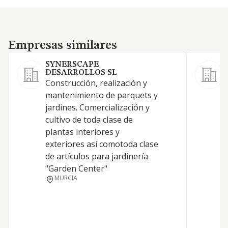
Empresas similares
Empresas similares
SYNERSCAPE
C
DESARROLLOS SL
Construcción, realización y
L
mantenimiento de parquets y
a
jardines. Comercialización y
s
cultivo de toda clase de
p
plantas interiores y
c
exteriores así comotoda clase
e
de artículos para jardinería
d
"Garden Center"
a
MURCIA
e
r
p