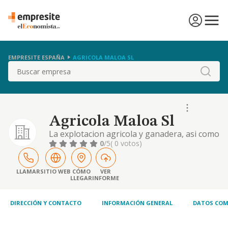
EMPRESITE ESPAÑA
AGRICOLA MALOA SL
Buscar
Agricola Maloa Sl
La explotacion agricola y ganadera, asi como
el arrendamiento y compraventa de toda
0
/5
( 0 votos)
clase de bienes inmuebles.
LLAMAR
SITIO WEB
CÓMO
VER
LLEGAR
INFORME
DIRECCIÓN Y CONTACTO
INFORMACIÓN GENERAL
DATOS COM