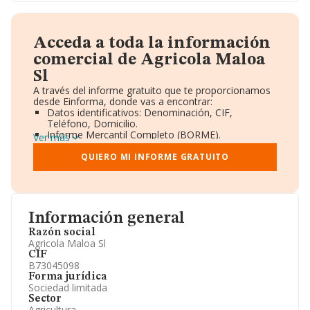
Acceda a toda la información
comercial de Agricola Maloa
Sl
A través del informe gratuito que te proporcionamos
desde Einforma, donde vas a encontrar:
Datos identificativos: Denominación, CIF,
Teléfono, Domicilio.
Informe Mercantil Completo (BORME).
Ver más
Gráficos de Evolución Ventas y Empleados.
Consejo de Administración y Administradores.
QUIERO MI INFORME GRATUITO
Directivos y Ejecutivos.
Accionistas.
Participaciones y Vinculaciones en otras empresas.
Artículos de prensa publicados sobre la empresa.
Información oficial y registral complementaria.
Información general
Razón social
Agricola Maloa Sl
CIF
B73045098
Forma jurídica
Sociedad limitada
Sector
Agricultura