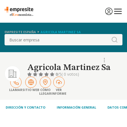
EMPRESITE ESPAÑA
AGRICOLA MARTINEZ SA
Buscar
Agricola Martinez Sa
0
/5
( 0 votos)
LLAMAR
SITIO WEB
CÓMO
VER
LLEGAR
INFORME
DIRECCIÓN Y CONTACTO
INFORMACIÓN GENERAL
DATOS COM