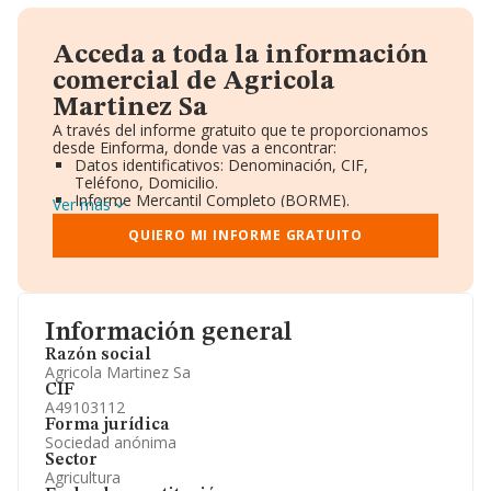
Acceda a toda la información
comercial de Agricola
Martinez Sa
A través del informe gratuito que te proporcionamos
desde Einforma, donde vas a encontrar:
Datos identificativos: Denominación, CIF,
Teléfono, Domicilio.
Informe Mercantil Completo (BORME).
Ver más
Gráficos de Evolución Ventas y Empleados.
Consejo de Administración y Administradores.
QUIERO MI INFORME GRATUITO
Directivos y Ejecutivos.
Accionistas.
Participaciones y Vinculaciones en otras empresas.
Artículos de prensa publicados sobre la empresa.
Información oficial y registral complementaria.
Información general
Razón social
Agricola Martinez Sa
CIF
A49103112
Forma jurídica
Sociedad anónima
Sector
Agricultura