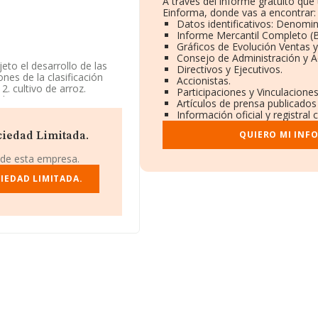
A través del informe gratuito qu
Einforma, donde vas a encontrar:
Datos identificativos: Denomin
Informe Mercantil Completo 
Gráficos de Evolución Ventas 
Consejo de Administración y A
eto el desarrollo de las
Directivos y Ejecutivos.
nes de la clasificación
Accionistas.
2. cultivo de arroz.
Participaciones y Vinculacione
a de ar. La empresa
Artículos de prensa publicados
. Su actividad CNAE es
Información oficial y registral
d en mercados exteriores.
QUIERO MI INF
ciedad Limitada.
 teniendo en cuenta la
ro de empleados inferior
 de esta empresa.
IEDAD LIMITADA.
 CIF B44841344, se
 de Valencia, Comunidad
compañías, a nivel
medio de la facturación de
n cuanto a la información
A constan 35 empresas,
a aportar ulterior
eados de las empresas es
.