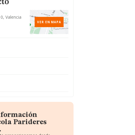
cto
10, Valencia
VER EN MAPA
información
ola Parideres
.