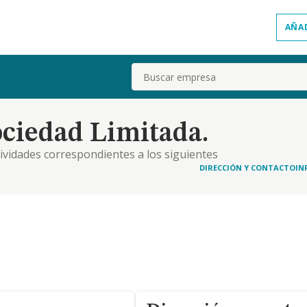
AÑA
Buscar
ociedad Limitada.
ctividades correspondientes a los siguientes
de actividades económicas: actividad principal: cnae:
DIRECCIÓN Y CONTACTO
IN
ivo, explotación, recolección y venta de ar