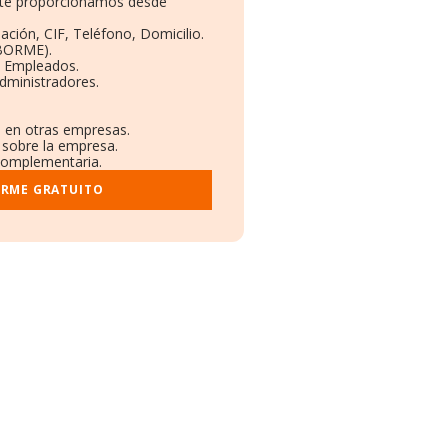
e te proporcionamos desde
ación, CIF, Teléfono, Domicilio.
(BORME).
y Empleados.
dministradores.
s en otras empresas.
 sobre la empresa.
 complementaria.
ORME GRATUITO