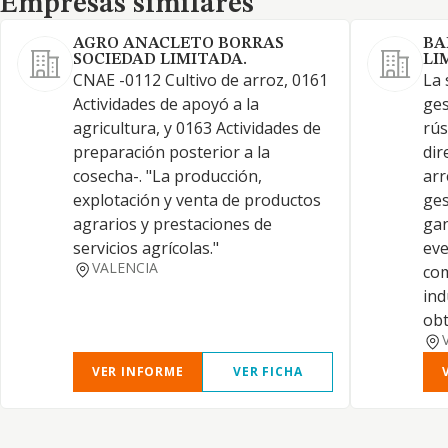
Empresas similares
AGRO ANACLETO BORRAS
BA
SOCIEDAD LIMITADA.
LI
CNAE -0112 Cultivo de arroz, 0161
La 
Actividades de apoyó a la
ges
agricultura, y 0163 Actividades de
rús
preparación posterior a la
dir
cosecha-. "La producción,
arr
explotación y venta de productos
ges
agrarios y prestaciones de
gan
servicios agrícolas."
eve
VALENCIA
com
ind
obt
VER INFORME
VER FICHA