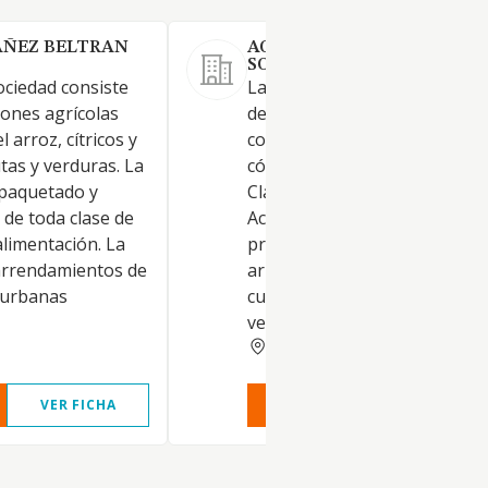
AÑEZ BELTRAN
AGRICOLA PARIDERES
SOCIEDAD LIMITADA.
Sociedad consiste
La sociedad tiene por objeto 
iones agrícolas
desarrollo de las actividades
l arroz, cítricos y
correspondientes a los sigui
utas y verduras. La
códigos y descripciones de la
paquetado y
Clasificación Nacional de
 de toda clase de
Actividades Económicas: Activ
alimentación. La
principal: CNAE: 01.12. Cultivo
arrendamientos de
arroz. Explotaciones agrícolas
y urbanas
cultivo, explotación, recolecci
venta de ar
VALENCIA
VER FICHA
VER INFORME
VER FIC