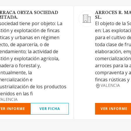
RRACA ORYZA SOCIEDAD
ARROCES R. M
MITADA.
SL.
sociedad tiene por objeto: La
El objeto de la 
tión y explotación de fincas
en: Las explotac
ticas y urbanas en régimen
para el cultivo de
ecto, de aparcería, o de
toda clase de fr
endamiento; la actividad de
elaboración, em
tión y explotación agrícola,
comercialización
adera o forestal y,
arroces para la 
ntualmente, la
compraventa y 
ercialización e
fincas rústicas 
VALENCIA
ustrialización de los productos
enidos en las fi
VALENCIA
VER INFORME
VER FICHA
VER INFORME