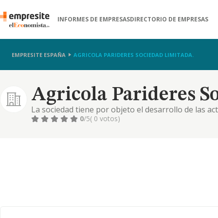
INFORMES DE EMPRESAS
DIRECTORIO DE EMPRESAS
EMPRESITE ESPAÑA
AGRICOLA PARIDERES SOCIEDAD LIMITADA.
Agricola Parideres S
La sociedad tiene por objeto el desarrollo de las a
códigos y descripciones de la clasificación nacional 
0
/5
( 0 votos)
01.12. cultivo de arroz. explotaciones agrícolas, cult