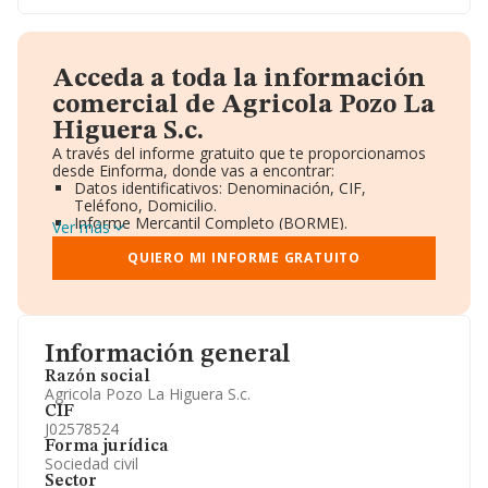
Acceda a toda la información
comercial de Agricola Pozo La
Higuera S.c.
A través del informe gratuito que te proporcionamos
desde Einforma, donde vas a encontrar:
Datos identificativos: Denominación, CIF,
Teléfono, Domicilio.
Informe Mercantil Completo (BORME).
Ver más
Gráficos de Evolución Ventas y Empleados.
Consejo de Administración y Administradores.
QUIERO MI INFORME GRATUITO
Directivos y Ejecutivos.
Accionistas.
Participaciones y Vinculaciones en otras empresas.
Artículos de prensa publicados sobre la empresa.
Información oficial y registral complementaria.
Información general
Razón social
Agricola Pozo La Higuera S.c.
CIF
J02578524
Forma jurídica
Sociedad civil
Sector