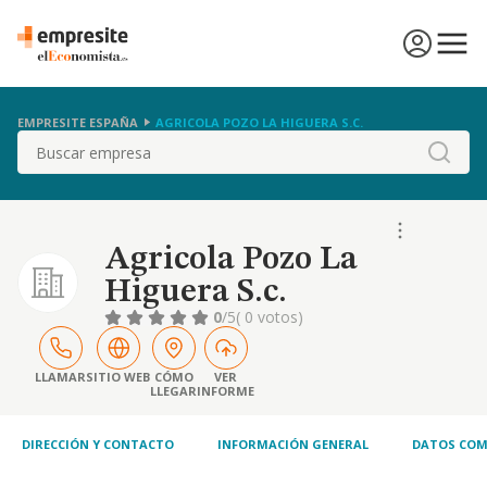
EMPRESITE ESPAÑA
AGRICOLA POZO LA HIGUERA S.C.
Buscar
Agricola Pozo La
Higuera S.c.
0
/5
( 0 votos)
LLAMAR
SITIO WEB
CÓMO
VER
LLEGAR
INFORME
DIRECCIÓN Y CONTACTO
INFORMACIÓN GENERAL
DATOS COM