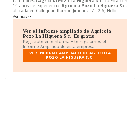
La empresa
Agricola Pozo La Higuera S.c.
cuenta con
10 años de experiencia.
Agricola Pozo La Higuera S.c.
ubicada en Calle juan Ramon Jimenez, 7 - 2 A, Hellin,
Albacete. Su actividad CNAE se fine como 0161 -
Ver más
Actividades de apoyo a la agricultura. El modelo de
sociedad de
Agricola Pozo La Higuera S.c.
es
Sociedad civil.
Ver el informe ampliado de Agricola
Pozo La Higuera S.c. ¡Es gratis!
Regístrate en eInforma y te regalamos el
Informe Ampliado de esta empresa.
VER INFORME AMPLIADO DE AGRICOLA
POZO LA HIGUERA S.C.