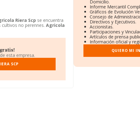
Domicilio.
Informe Mercantil Comp
Gráficos de Evolución V
Consejo de Administraci
ricola Riera Scp
se encuentra
Directivos y Ejecutivos.
s cultivos no perennes.
Agricola
Accionistas.
Participaciones y Vincul
Artículos de prensa publ
Información oficial y reg
gratis!
QUIERO MI I
 de esta empresa.
IERA SCP