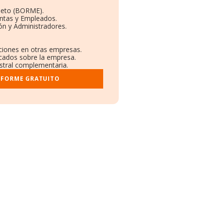
leto (BORME).
entas y Empleados.
ón y Administradores.
aciones en otras empresas.
icados sobre la empresa.
istral complementaria.
NFORME GRATUITO