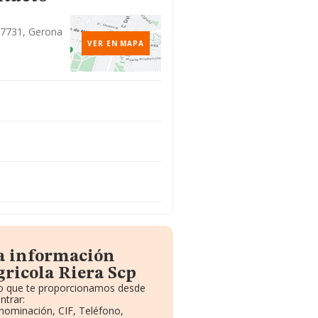
 17731, Gerona
VER EN MAPA
la información
ricola Riera Scp
ito que te proporcionamos desde
ntrar:
enominación, CIF, Teléfono,