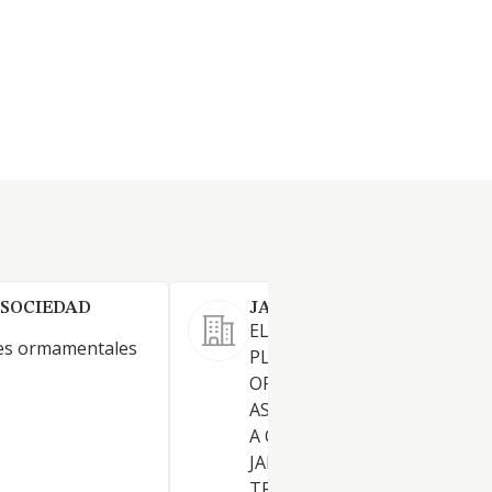
 SOCIEDAD
JARDINERIA SANT MARC S
EL COMERCIO DE TODO TIPO
les ormamentales
PLANTAS Y FLORES DE
ORNAMENTACION Y DE JARD
ASO COMO ARBUSTOS, ARB
A OTROS ELEMENTOS DE
JARDINERIA, LA REALIZACIO
TRABAJOS DE CREACION Y