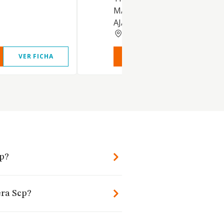
MANTENIMIENTO DE ZONA
AJARDINADAS; LA COMER
GERONA
VER FICHA
VER INFORME
VER FIC
cp?
era Scp?