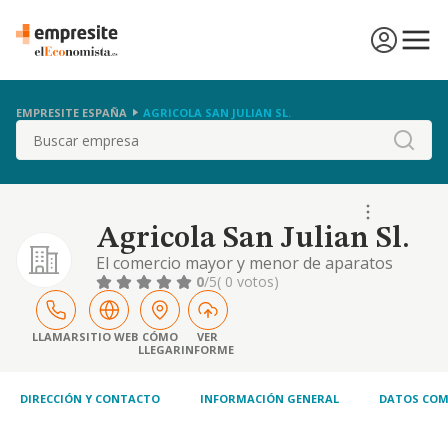
EMPRESITE ESPAÑA
AGRICOLA SAN JULIAN SL.
Buscar
Agricola San Julian Sl.
El comercio mayor y menor de aparatos
electrodomésticos y ferretería, comercio
0
/5
( 0 votos)
mayor y menor de todo tipo de muebles,
comercio mayor y menor de todo tipo de
alimentación, comercio mayor y menor de
LLAMAR
SITIO WEB
CÓMO
VER
LLEGAR
INFORME
cereales, simientes, plantas, abonos,
sustancias fertilizantes, plaguicidas,
animales vivos y todo tipo
DIRECCIÓN Y CONTACTO
INFORMACIÓN GENERAL
DATOS COM