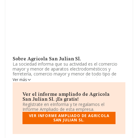
Sobre Agricola San Julian Sl.
La sociedad informa que su actividad es el comercio
mayor y menor de aparatos electrodomésticos y
ferretería, comercio mayor y menor de todo tipo de
muebles, comercio mayor y menor de todo tipo de
Ver más
alimentación, comercio mayor y menor de cereales,
simientes, plantas, abonos, sustancias fertilizantes,
plaguicidas, animales vivos y todo tipo. La empresa está
Ver el informe ampliado de Agricola
registrada como Sociedad Limitada. Su CNAE
San Julian Sl. ¡Es gratis!
corresponde a 4776 con código 'Comercio al por menor
Regístrate en eInforma y te regalamos el
de flores, plantas, semillas, fertilizantes, animales de
Informe Ampliado de esta empresa.
compañía y alimentos para los mismos en
VER INFORME AMPLIADO DE AGRICOLA
establecimientos especializados'. No realiza actividad de
SAN JULIAN SL.
importación y/o exportación.
La plantilla se ha mantenido igual y atendiendo a los
datos disponibles en INFORMA, el número de