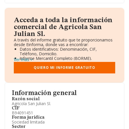
Acceda a toda la información
comercial de Agricola San
Julian Sl.
A través del informe gratuito que te proporcionamos
desde Einforma, donde vas a encontrar:
Datos identificativos: Denominación, CIF,
Teléfono, Domicilio.
Informe Mercantil Completo (BORME).
Ver más
Gráficos de Evolución Ventas y Empleados.
Consejo de Administración y Administradores.
QUIERO MI INFORME GRATUITO
Directivos y Ejecutivos.
Accionistas.
Participaciones y Vinculaciones en otras empresas.
Artículos de prensa publicados sobre la empresa.
Información oficial y registral complementaria.
Información general
Razón social
Agricola San Julian Sl.
CIF
B94091451
Forma jurídica
Sociedad limitada
Sector