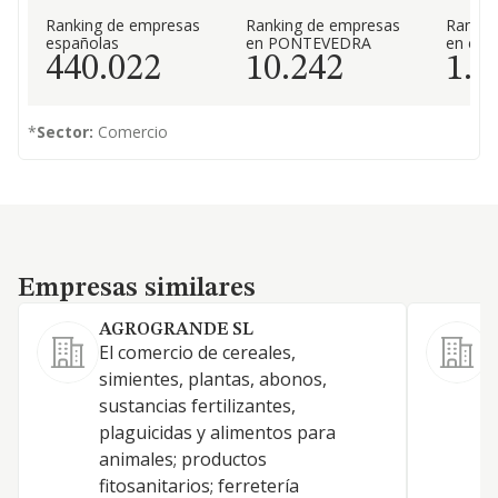
Ranking de empresas
Ranking de empresas
Rankin
españolas
en PONTEVEDRA
en el 
440.022
10.242
1.3
*
Sector:
Comercio
Empresas similares
Empresas similares
AGROGRANDE SL
El comercio de cereales,
L
simientes, plantas, abonos,
sustancias fertilizantes,
A
plaguicidas y alimentos para
animales; productos
fitosanitarios; ferretería
J