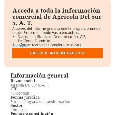
Acceda a toda la información
comercial de Agricola Del Sur
S. A. T.
A través del informe gratuito que te proporcionamos
desde Einforma, donde vas a encontrar:
Datos identificativos: Denominación, CIF,
Teléfono, Domicilio.
Informe Mercantil Completo (BORME).
Ver más
Gráficos de Evolución Ventas y Empleados.
Consejo de Administración y Administradores.
QUIERO MI INFORME GRATUITO
Directivos y Ejecutivos.
Accionistas.
Participaciones y Vinculaciones en otras empresas.
Artículos de prensa publicados sobre la empresa.
Información oficial y registral complementaria.
Información general
Razón social
Agricola Del Sur S. A. T.
CIF
F04361028
Forma jurídica
Sociedad agraria de transformación
Sector
Comercio
Fecha de constitución