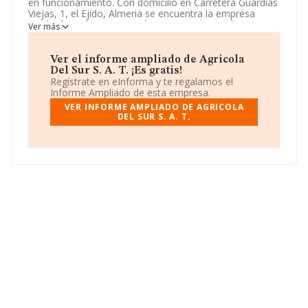
en funcionamiento. Con domicilio en Carretera Guardias
Viejas, 1, el Ejido, Almeria se encuentra la empresa
Agricola Del Sur S.a.t.
. El CNAE que desarrolla es 4631
Ver más
- Comercio al por mayor de frutas y hortalizas.
Agricola
Del Sur S.a.t.
está definida como Sociedad agraria de
transformación.
Ver el informe ampliado de Agricola
Del Sur S. A. T. ¡Es gratis!
Regístrate en eInforma y te regalamos el
Informe Ampliado de esta empresa.
VER INFORME AMPLIADO DE AGRICOLA
DEL SUR S. A. T.