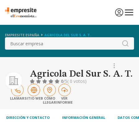
EMPRESITE ESPAÑA
AGRICOLA DEL SUR S. A. T.
Buscar
Agricola Del Sur S. A. T.
0
/5
( 0 votos)
LLAMAR
SITIO WEB
CÓMO
VER
LLEGAR
INFORME
DIRECCIÓN Y CONTACTO
INFORMACIÓN GENERAL
DATOS COM