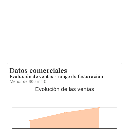
núm. 69, (30700), Torre-pacheco, Murcia.
Con los datos a disposición de INFORMA sobre 56.819
empresas pertenecientes al sector, en el ámbito
nacional la facturación alcanza la cifra de 14.430
millones de euros y el promedio de la facturación de
ventas entre todas las compañías asciende a los 253 mil
euros, encontrándose la facturación de la empresa por
encima del promedio. En relación con la información de
la provincia de Murcia, en la base de datos de INFORMA
aparecen 1567 empresas, cuyas ventas han obtenido
los 263 millones de euros. Por último, con el fin de
ampliar la información relativa al ámbito de la empresa,
la media de empleados de las empresas es de 3. La
antigüedad desde la constitución es de 19 años.
Datos comerciales
Evolución de ventas - rango de facturación
Menor de 300 mil €
Evolución de las ventas