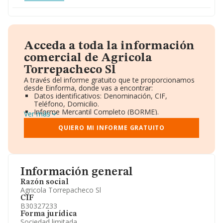
Acceda a toda la información
comercial de Agricola
Torrepacheco Sl
A través del informe gratuito que te proporcionamos
desde Einforma, donde vas a encontrar:
Datos identificativos: Denominación, CIF,
Teléfono, Domicilio.
Informe Mercantil Completo (BORME).
Ver más
Gráficos de Evolución Ventas y Empleados.
Consejo de Administración y Administradores.
QUIERO MI INFORME GRATUITO
Directivos y Ejecutivos.
Accionistas.
Participaciones y Vinculaciones en otras empresas.
Artículos de prensa publicados sobre la empresa.
Información oficial y registral complementaria.
Información general
Razón social
Agricola Torrepacheco Sl
CIF
B30327233
Forma jurídica
Sociedad limitada