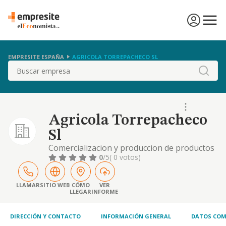
EMPRESITE ESPAÑA
AGRICOLA TORREPACHECO SL
Buscar
Agricola Torrepacheco
Sl
Comercializacion y produccion de productos
agricolas.directa e indirectamente.
0
/5
( 0 votos)
LLAMAR
SITIO WEB
CÓMO
VER
LLEGAR
INFORME
DIRECCIÓN Y CONTACTO
INFORMACIÓN GENERAL
DATOS COM