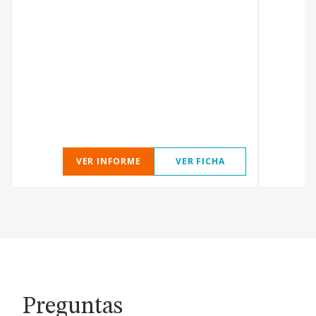
P
F
D
VER INFORME
VER FICHA
Preguntas