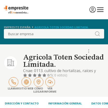
EMPRESITE ESPAÑA
AGRICOLA TOTEN SOCIEDAD LIMITADA.
Buscar
Agricola Toten Sociedad
Limitada.
Cnae: 0113. cultivo de hortalizas, raíces y
tubérculos. objetos secundarios: 1) el
0
/5
( 0 votos)
comercio al por mayor y menor de
productos alimenticios y para el hogar. 2)
construcción completa, reparación y
LLAMAR
SITIO WEB
CÓMO
VER
LLEGAR
INFORME
conservación de edificaciones y obras civiles.
3) albañilería y pequeños trabajos de
construcción en gene
DIRECCIÓN Y CONTACTO
INFORMACIÓN GENERAL
DATOS COM