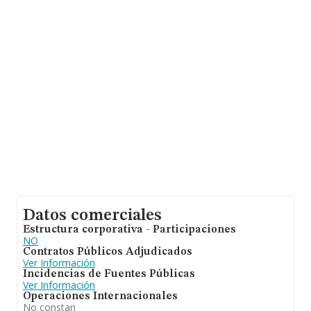
facturación alcanza la cifra de 4.582 millones de euros y
se estima que el promedio de la facturación entre todas
las empresas es de 696 mil euros. Como información
adicional de interés, la media de empleados de las
empresas es de 8; la media de antigüedad desde la
constitución es de 13 años.
Datos comerciales
Estructura corporativa - Participaciones
NO
Contratos Públicos Adjudicados
Ver Información
Incidencias de Fuentes Públicas
Ver Información
Operaciones Internacionales
No constan