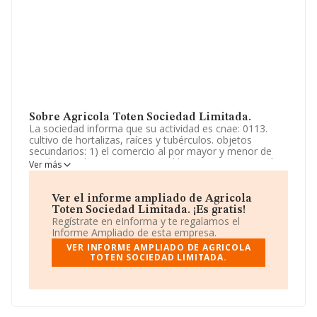
Sobre Agricola Toten Sociedad Limitada.
La sociedad informa que su actividad es cnae: 0113.
cultivo de hortalizas, raíces y tubérculos. objetos
secundarios: 1) el comercio al por mayor y menor de
productos alimenticios y para el hogar. 2) construcción
Ver más
completa, reparación y conservación de edificaciones y
obras civiles. 3) albañilería y pequeños trabajos de
construcción en gene. La empresa es una Sociedad
Ver el informe ampliado de Agricola
Limitada. Su CNAE corresponde a 0113 con código
Toten Sociedad Limitada. ¡Es gratis!
'Cultivo de hortalizas, raíces y tubérculos'. La compañía
Regístrate en eInforma y te regalamos el
no tiene actividad en mercados exteriores.
Informe Ampliado de esta empresa.
VER INFORME AMPLIADO DE AGRICOLA
La compañía
Agrícola Toten Sociedad Limitada
, con
TOTEN SOCIEDAD LIMITADA.
NIF B13879606, tiene su domicilio social establecido en
Calle Velefique, (04130), Almería, Andalucía.
En relación con el sector y disponiendo de los datos de
hasta 6.578 empresas, en el ámbito nacional la