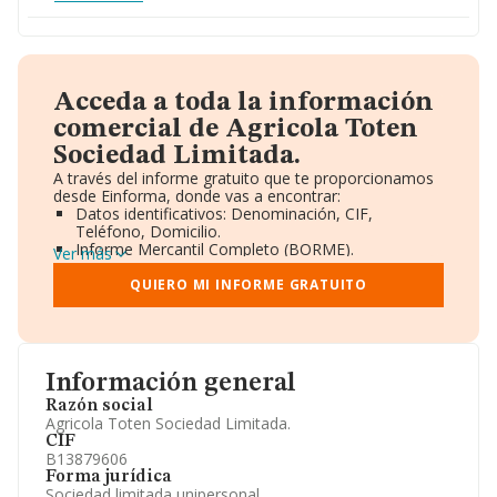
Acceda a toda la información
comercial de Agricola Toten
Sociedad Limitada.
A través del informe gratuito que te proporcionamos
desde Einforma, donde vas a encontrar:
Datos identificativos: Denominación, CIF,
Teléfono, Domicilio.
Informe Mercantil Completo (BORME).
Ver más
Gráficos de Evolución Ventas y Empleados.
Consejo de Administración y Administradores.
QUIERO MI INFORME GRATUITO
Directivos y Ejecutivos.
Accionistas.
Participaciones y Vinculaciones en otras empresas.
Artículos de prensa publicados sobre la empresa.
Información oficial y registral complementaria.
Información general
Razón social
Agricola Toten Sociedad Limitada.
CIF
B13879606
Forma jurídica
Sociedad limitada unipersonal