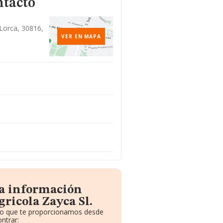
ntacto
 Lorca, 30816,
VER EN MAPA
la información
ricola Zayca Sl.
ito que te proporcionamos desde
ntrar: