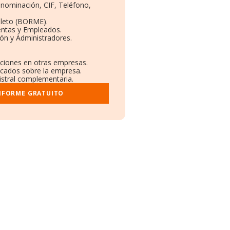
Denominación, CIF, Teléfono,
pleto (BORME).
entas y Empleados.
ón y Administradores.
laciones en otras empresas.
licados sobre la empresa.
gistral complementaria.
INFORME GRATUITO