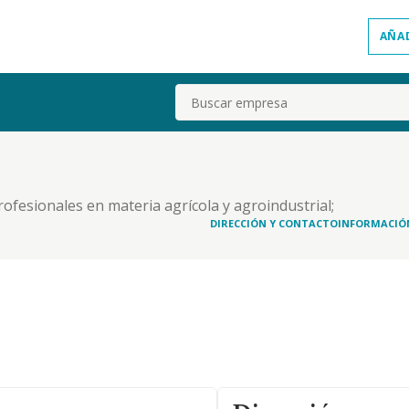
AÑA
Buscar
profesionales en materia agrícola y agroindustrial;
ización, procesamiento, transformación,
DIRECCIÓN Y CONTACTO
INFORMACIÓ
to, importación y exportación de todo tipo de