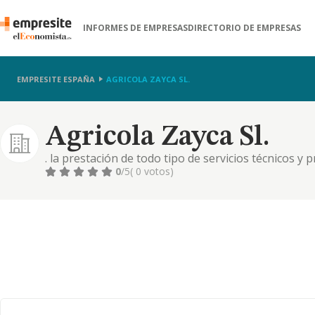
INFORMES DE EMPRESAS
DIRECTORIO DE EMPRESAS
EMPRESITE ESPAÑA
AGRICOLA ZAYCA SL.
Agricola Zayca Sl.
. la prestación de todo tipo de servicios técnicos y 
la siembra, cultivo, reproducción, corte, comercial
0
/5
( 0 votos)
producción, suministro, distribución, almacenamien
frutas,