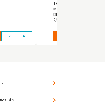
TRATAMIENTO DE PLAGAS, 
MANTENIMIENTO EN GENE
DE SUPEFIC
MURCIA
VER FICHA
VER INFORME
VER FIC
.?
yca Sl.?