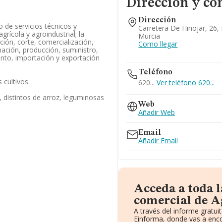
Dirección y co
Dirección
o de servicios técnicos y
Carretera De Hinojar, 26,
grícola y agroindustrial; la
Murcia
ción, corte, comercialización,
Como llegar
ación, producción, suministro,
nto, importación y exportación
Teléfono
s cultivos
620...
Ver teléfono 620...
, distintos de arroz, leguminosas
Web
Añadir Web
Email
Añadir Email
Acceda a toda 
comercial de Ag
A través del informe gratu
Einforma, donde vas a enco