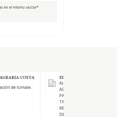
s en el mismo sector*
AGRARIA COSTA
EDENCELTES SL
A) LA PRESTACION DE SERVI
ación de tomate.
AGRICOLAS EN GENERAL, Y 
PARTICULAR LA REALIZACIO
TRABAJOS DE SIEMBRA,
RECOLECCION, PODA, TRABA
DE ABONO, FERTILIZACION,