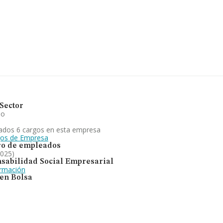
nte, para completar los datos
e 9. La media de antigüedad
vo de hortalizas. En cuanto a
a ha perdido posiciones frente
Sector
io
ados 6 cargos en esta empresa
gos de Empresa
o de empleados
2025)
sabilidad Social Empresarial
ormación
 en Bolsa