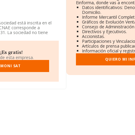
Einforma, donde vas a encont
Datos identificativos: Den
Domicilio.
Informe Mercantil Comple
Gráficos de Evolución Ven
ociedad está inscrita en el
Consejo de Administración
a CNAE corresponde a
Directivos y Ejecutivos.
631. La sociedad no tiene
Accionistas.
Participaciones y Vinculac
Artículos de prensa public
atos a disposición de
Información oficial y regis
edia de sector.
Es gratis!
 de esta empresa.
QUIERO MI I
tos rankings: la empresa ha
 al 3.514. Antes de la
RMONI SAT
nt Nimaex S.L
y
Cañas y
entran empresas como:
edad Limitada
. En el ranking
382. Éstas son las compañías
ntre2 Sociedad Limitada
;
lip-language School S.L
y
1.915 puestos en el ranking
lio fiscal en Calle Paixalet
.601 empresas, a nivel
media entre todas las