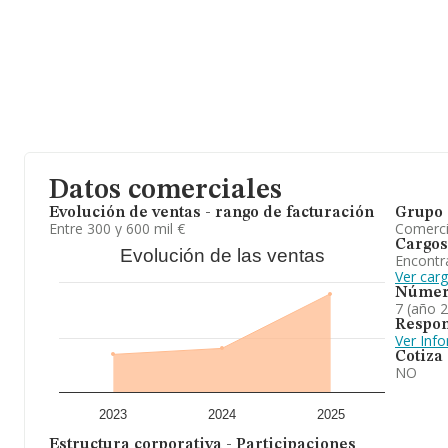
compañías es de 2 millones de euros de ventas en 2025. Finalme
de sector, en 2025, la media de empleados de las empresas es d
desde la constitución es de 18 años.
A modo de conclusión,
Agrícolas Farmoni Sat
se dedica a culti
la posición en el ranking de la provincia de Barcelona, la empres
al 2024.
Datos comerciales
Evolución de ventas - rango de facturación
Grupo 
Entre 300 y 600 mil €
Comerc
Cargos
Evolución de las ventas
Encontr
Ver car
Númer
7 (año 
Respon
Ver Inf
Cotiza
NO
2023
2024
2025
Estructura corporativa - Participaciones