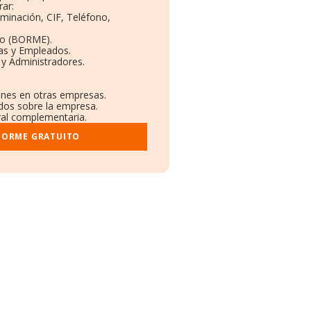
rar:
ominación, CIF, Teléfono,
to (BORME).
tas y Empleados.
 y Administradores.
iones en otras empresas.
ados sobre la empresa.
tral complementaria.
NFORME GRATUITO