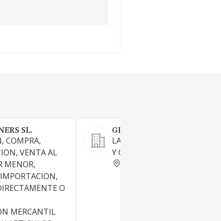
ERS SL.
GILLIERON SL
N, COMPRA,
LA COMERCIALIZACION DE V
ION, VENTA AL
Y CAVAS
BARCELONA
R MENOR,
 IMPORTACION,
DIRECTAMENTE O
ON MERCANTIL