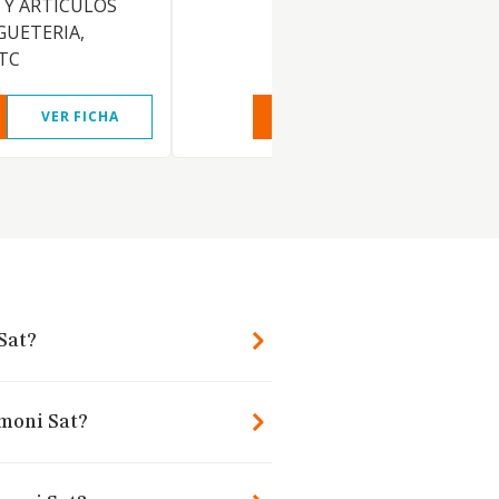
 Y ARTICULOS
GUETERIA,
TC
VER FICHA
VER INFORME
VER FIC
Sat?
rmoni Sat?