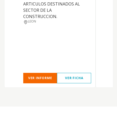
ARTICULOS DESTINADOS AL
c
SECTOR DE LA
i
CONSTRUCCION.
m
LEON
c
c
a
t
o
i
VER INFORME
VER FICHA