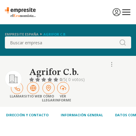
EMPRESITE ESPAÑA
AGRIFOR C.B.
Buscar
Agrifor C.b.
0
/5
( 0 votos)
LLAMAR
SITIO WEB
CÓMO
VER
LLEGAR
INFORME
DIRECCIÓN Y CONTACTO
INFORMACIÓN GENERAL
DATOS COM