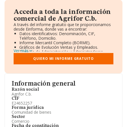
Acceda a toda la información
comercial de Agrifor C.b.
A través del informe gratuito que te proporcionamos
desde Einforma, donde vas a encontrar:
Datos identificativos: Denominación, CIF,
Teléfono, Domicilio.
Informe Mercantil Completo (BORME).
Gráficos de Evolución Ventas y Empleados.
Ver más
Consejo de Administración y Administradores.
Directivos y Ejecutivos.
QUIERO MI INFORME GRATUITO
Accionistas.
Participaciones y Vinculaciones en otras empresas.
Artículos de prensa publicados sobre la empresa.
Información oficial y registral complementaria.
Información general
Razón social
Agrifor C.b.
CIF
E24652257
Forma jurídica
Comunidad de bienes
Sector
Comercio
Fecha de constitución