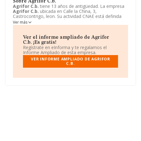
Sobre Agrifor C.b.
Agrifor C.b.
tiene 13 años de antigüedad. La empresa
Agrifor C.b.
ubicada en Calle la China, 3,
Castrocontrigo, leon. Su actividad CNAE está definida
como 4683 - Comercio al por mayor de madera,
Ver más
materiales de construcción y aparatos sanitarios. La
forma jurídica de
Agrifor C.b.
es Comunidad de bienes.
Ver el informe ampliado de Agrifor
C.b. ¡Es gratis!
Regístrate en eInforma y te regalamos el
Informe Ampliado de esta empresa.
VER INFORME AMPLIADO DE AGRIFOR
C.B.