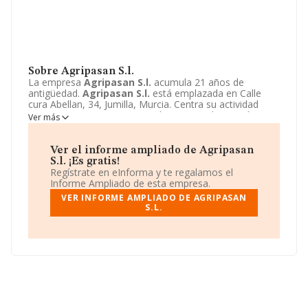
Sobre Agripasan S.l.
La empresa
Agripasan S.l.
acumula 21 años de
antigüedad.
Agripasan S.l.
está emplazada en Calle
cura Abellan, 34, Jumilla, Murcia. Centra su actividad
CNAE como 0148 - Otras explotaciones de ganado. La
Ver más
empresa
Agripasan S.l.
es Sociedad limitada.
Ver el informe ampliado de Agripasan
S.l. ¡Es gratis!
Regístrate en eInforma y te regalamos el
Informe Ampliado de esta empresa.
VER INFORME AMPLIADO DE AGRIPASAN
S.L.