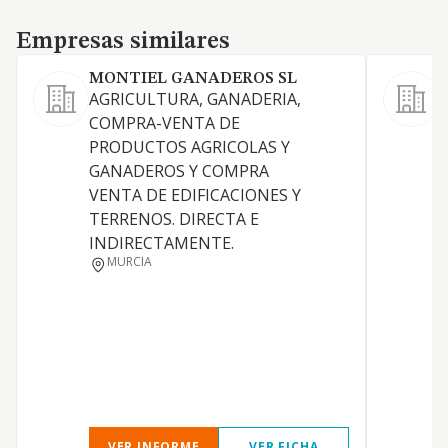
Empresas similares
Empresas similares
MONTIEL GANADEROS SL
AGRICULTURA, GANADERIA,
COMPRA-VENTA DE
E
PRODUCTOS AGRICOLAS Y
g
GANADEROS Y COMPRA
b
VENTA DE EDIFICACIONES Y
c
TERRENOS. DIRECTA E
p
INDIRECTAMENTE.
g
MURCIA
0
d
l
t
t
c
VER INFORME
VER FICHA