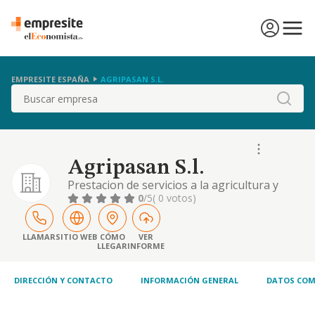
EMPRESITE ESPAÑA
AGRIPASAN S.L.
Buscar
Agripasan S.l.
Prestacion de servicios a la agricultura y
ganaderia con o sin maquinaria, por cuenta
0
/5
( 0 votos)
de los titulares de las explotaciones, tales
como produccion de cultivos y ganado,
preparacion de la tierra, siembra, poda,
LLAMAR
SITIO WEB
CÓMO
VER
LLEGAR
INFORME
riego, fum
DIRECCIÓN Y CONTACTO
INFORMACIÓN GENERAL
DATOS COM