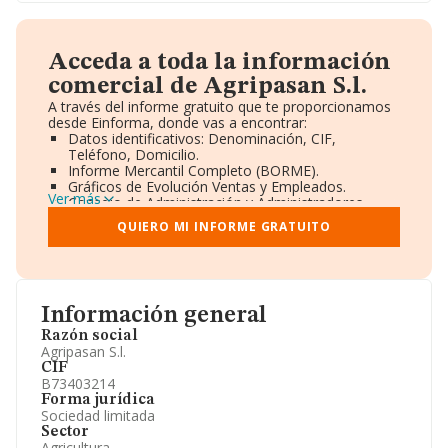
Acceda a toda la información
comercial de Agripasan S.l.
A través del informe gratuito que te proporcionamos
desde Einforma, donde vas a encontrar:
Datos identificativos: Denominación, CIF,
Teléfono, Domicilio.
Informe Mercantil Completo (BORME).
Gráficos de Evolución Ventas y Empleados.
Ver más
Consejo de Administración y Administradores.
Directivos y Ejecutivos.
QUIERO MI INFORME GRATUITO
Accionistas.
Participaciones y Vinculaciones en otras empresas.
Artículos de prensa publicados sobre la empresa.
Información oficial y registral complementaria.
Información general
Razón social
Agripasan S.l.
CIF
B73403214
Forma jurídica
Sociedad limitada
Sector
Agricultura