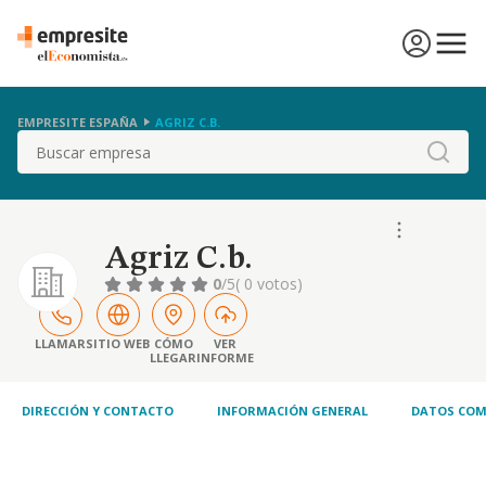
EMPRESITE ESPAÑA
AGRIZ C.B.
Buscar
Agriz C.b.
0
/5
( 0 votos)
LLAMAR
SITIO WEB
CÓMO
VER
LLEGAR
INFORME
DIRECCIÓN Y CONTACTO
INFORMACIÓN GENERAL
DATOS COM