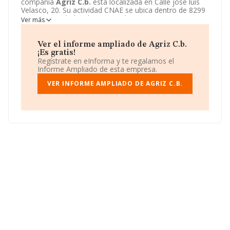
compañía
Agriz C.b.
está localizada en Calle jose luis
Velasco, 20. Su actividad CNAE se ubica dentro de 8299
- Otras actividades de apoyo a las empresas n.c.o.p..
Ver más
Agriz C.b.
tiene un modelo de sociedad Comunidad de
bienes.
Ver el informe ampliado de Agriz C.b.
¡Es gratis!
Regístrate en eInforma y te regalamos el
Informe Ampliado de esta empresa.
VER INFORME AMPLIADO DE AGRIZ C.B.