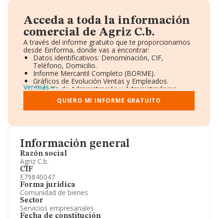
Acceda a toda la información
comercial de Agriz C.b.
A través del informe gratuito que te proporcionamos
desde Einforma, donde vas a encontrar:
Datos identificativos: Denominación, CIF,
Teléfono, Domicilio.
Informe Mercantil Completo (BORME).
Gráficos de Evolución Ventas y Empleados.
Ver más
Consejo de Administración y Administradores.
Directivos y Ejecutivos.
QUIERO MI INFORME GRATUITO
Accionistas.
Participaciones y Vinculaciones en otras empresas.
Artículos de prensa publicados sobre la empresa.
Información oficial y registral complementaria.
Información general
Razón social
Agriz C.b.
CIF
E79840047
Forma jurídica
Comunidad de bienes
Sector
Servicios empresariales
Fecha de constitución