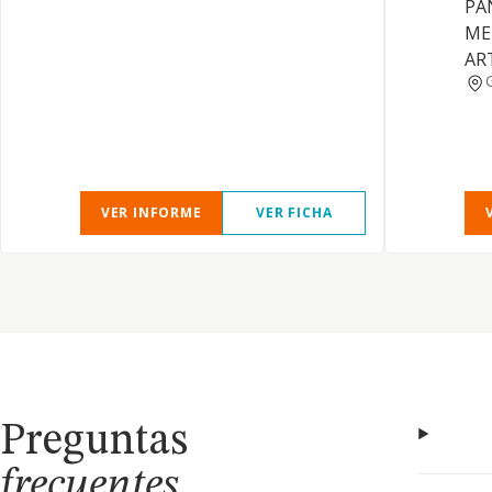
PA
ME
AR
VER INFORME
VER FICHA
Preguntas
frecuentes