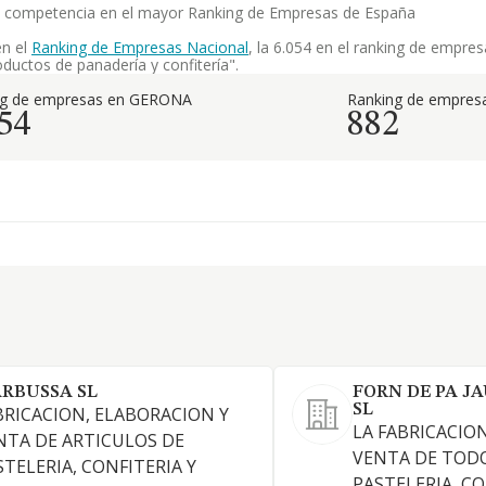
y su competencia en el mayor Ranking de Empresas de España
en el
Ranking de Empresas Nacional
, la 6.054 en el ranking de empre
ductos de panadería y confitería".
ng de empresas en GERONA
Ranking de empresa
54
882
RBUSSA SL
FORN DE PA J
SL
BRICACION, ELABORACION Y
LA FABRICACIO
NTA DE ARTICULOS DE
VENTA DE TODO
STELERIA, CONFITERIA Y
PASTELERIA, CO