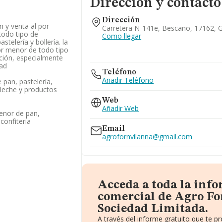
Dirección y contacto
Dirección
n y venta al por
Carretera N-141e, Bescano, 17162, 
todo tipo de
Como llegar
stelería y bollería. la
or menor de todo tipo
ción, especialmente
dad
Teléfono
Añadir Teléfono
pan, pastelería,
e leche y productos
Web
Añadir Web
enor de pan,
confitería
Email
agrofornvilanna@gmail.com
Acceda a toda la inf
comercial de Agro F
Sociedad Limitada.
A través del informe gratuito que te 