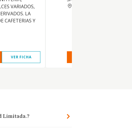
GERONA
CES VARIADOS,
ERIVADOS. LA
E CAFETERIAS Y
VER FICHA
VER INFORME
VER FIC
d Limitada.?