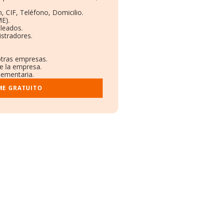
, CIF, Teléfono, Domicilio.
E).
leados.
stradores.
otras empresas.
re la empresa.
lementaria.
ME GRATUITO