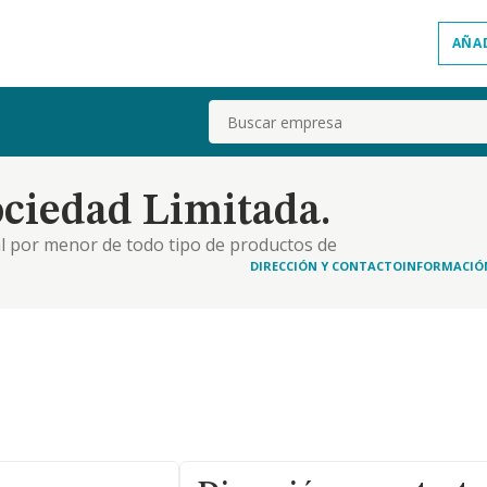
AÑA
Buscar
ciedad Limitada.
 al por menor de todo tipo de productos de
ayor y al por menor de todo tipo de productos de
DIRECCIÓN Y CONTACTO
INFORMACIÓ
imidad