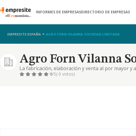
INFORMES DE EMPRESAS
DIRECTORIO DE EMPRESAS
EMPRESITE ESPAÑA
AGRO FORN VILANNA SOCIEDAD LIMITADA.
Agro Forn Vilanna So
La fabricación, elaboración y venta al por mayor y
panadería, pastelería y bollería. la venta al por m
0
/5
( 0 votos)
alimentación, especialmente artesanales y de prox