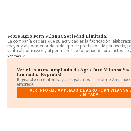
Sobre Agro Forn Vilanna Sociedad Limitada.
La compañía declara que su actividad es la fabricación, elaboraci
mayor y al por menor de todo tipo de productos de panadería, past
venta al por mayor y al por menor de todo tipo de productos de 
especialmente artesanales y de proximidad. La sociedad está inscr
Ver más
Mercantil como Sociedad Limitada. Clasifica su actividad CNAE 
menor de pan y productos de panadería, confitería y pastelería e
especializados', código 4724. No realiza actividad de importación
Ver el informe ampliado de Agro Forn Vilanna So
Limitada. ¡Es gratis!
Ha contado con el mismo número de profesionales y teniendo en
Regístrate en eInforma y te regalamos el Informe Ampliado
información a disposición de INFORMA, ha contado con un núm
empresa.
inferior a la media de sector.
VER INFORME AMPLIADO DE AGRO FORN VILANNA 
LIMITADA.
Dentro del ranking de empresas elaborado por INFORMA, atendie
facturación, podemos decir de la compañía que: en 2024, la com
puestos en el ranking sectorial, pasando del 792 al 882. Antes de
ranking del sector, están empresas como:
Pan de Alba de Yelte
Artesano David Ruano S.L
; sin embargo, por detras de ella se
compañías como:
Panaderia Barral Sociedad Limitada
y
Cesa
ranking nacional, ha caído pasando de la posición 254.918 a 276
puestos. Aparecen mejor posicionadas las siguientes compañías