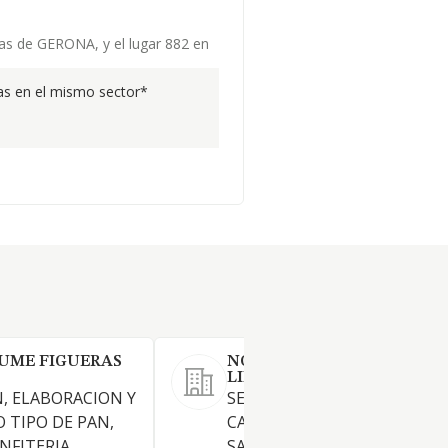
sas de GERONA, y el lugar 882 en
s en el mismo sector*
AUME FIGUERAS
NOU CAFE 2023 SOCIEDAD
LIMITADA.
N, ELABORACION Y
SERVICIO DE RESTAURANTES
 TIPO DE PAN,
CAFETERIAS, CAFES, BARES,
NFITERIA,
SALONES DE TE Y TABERNAS