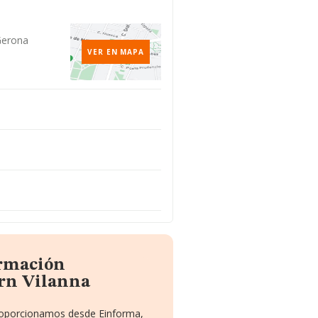
Gerona
VER EN MAPA
ormación
orn Vilanna
proporcionamos desde Einforma,