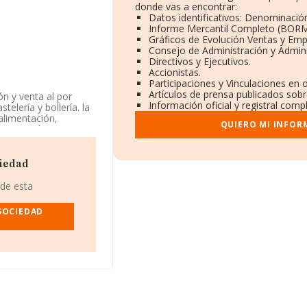
donde vas a encontrar:
Datos identificativos: Denominación
Informe Mercantil Completo (BORM
Gráficos de Evolución Ventas y Emp
Consejo de Administración y Admini
Directivos y Ejecutivos.
Accionistas.
Participaciones y Vinculaciones en 
Artículos de prensa publicados sob
ón y venta al por
Información oficial y registral comp
elería y bollería. la
alimentación,
QUIERO MI INFOR
ita en el Registro
como 'Comercio al por
n establecimientos
 y/o exportación.
ciedad
 cuenta la
 de esta
ero de empleados
SOCIEDAD
ndo a los niveles de
pañía ha perdido 90
 la compañía, en el
s S.L
y
Obrador
 encuentran
r y Monica S.L
. En el
.035, bajando 21.117
:
Maroscabru S.L
y