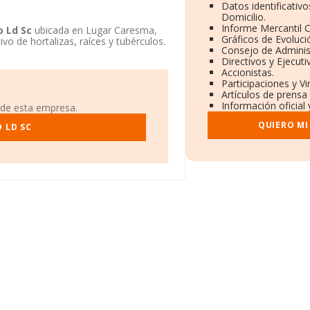
Datos identificativ
Domicilio.
Informe Mercantil
o Ld Sc
ubicada en Lugar Caresma,
Gráficos de Evoluc
vo de hortalizas, raíces y tubérculos.
Consejo de Adminis
Directivos y Ejecuti
Accionistas.
Participaciones y V
Artículos de prensa
Información oficial 
 de esta empresa.
QUIERO MI
 LD SC