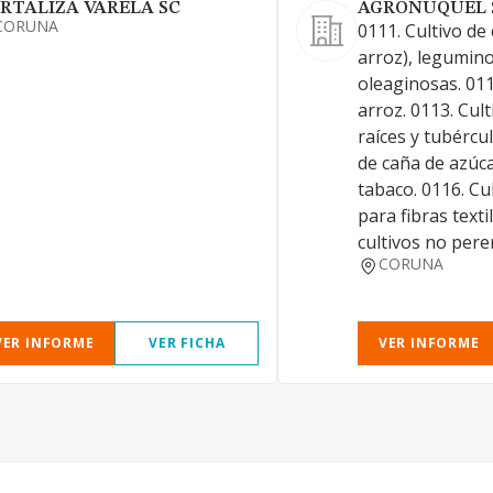
RTALIZA VARELA SC
AGRONUQUEL 
CORUNA
0111. Cultivo de
arroz), legumino
oleaginosas. 011
arroz. 0113. Cult
raíces y tubércul
de caña de azúca
tabaco. 0116. Cu
para fibras texti
cultivos no pere
CORUNA
VER INFORME
VER FICHA
VER INFORME