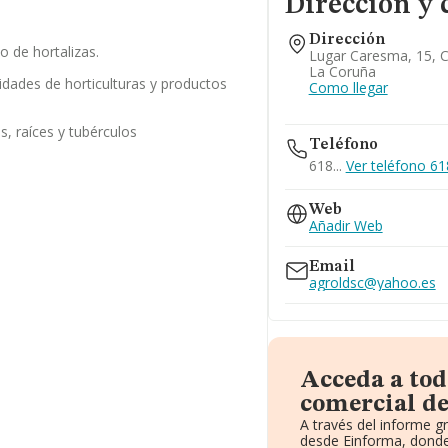
Dirección y 
Dirección
o de hortalizas.
Lugar Caresma, 15, C
La Coruña
lidades de horticulturas y productos
Como llegar
as, raíces y tubérculos
Teléfono
618...
Ver teléfono 618
Web
Añadir Web
Email
agroldsc@yahoo.es
Acceda a tod
comercial de
A través del informe g
desde Einforma, donde