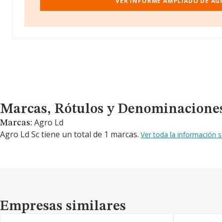
VER INFORME AMPLIADO DE AG
Marcas, Rótulos y Denominaciones Comerciales
Marcas, Rótulos y Denominacione
Agro Ld
Marcas:
Agro Ld Sc tiene un total de 1 marcas.
Ver toda la información 
Empresas similares
Empresas similares