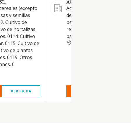
SL.
AGRO SANCHEZ Y REY , S.L.
 cereales (excepto
Actividades agrícolas. Realiza
sas y semillas
de campañas de difusión
2. Cultivo de
pedagógica y cultural. Gestió
ivo de hortalizas,
recursos informáticos y gest
os. 0114. Cultivo
bases de datos
CORUNA
r. 0115. Cultivo de
ltivo de plantas
les. 0119. Otros
nnes. 0
VER FICHA
VER INFORME
VER FIC