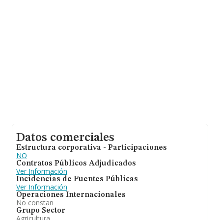
En base a la información de la que dispone INFORMA
sobre 6.578 compañías, la facturación en el ámbito
nacional alcanza los 4.582 millones de euros y la media
entre todas las compañías es de 696 mil euros de
ventas en 2022. Teniendo en cuenta la información
sobre Murcia, en la base de datos INFORMA constan
1007 empresas, cuyas ventas en 2022 han alcanzado
los 1.523 millones de euros. Con el fin de ampliar la
información relativa a las compañías, la media de
empleados de las empresas es de 8; la media de
antigüedad desde la constitución es de 13 años.
Datos comerciales
Estructura corporativa - Participaciones
NO
Contratos Públicos Adjudicados
Ver Información
Incidencias de Fuentes Públicas
Ver Información
Operaciones Internacionales
No constan
Grupo Sector
Agricultura