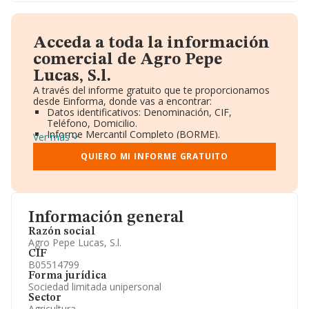
Acceda a toda la información
comercial de Agro Pepe
Lucas, S.l.
A través del informe gratuito que te proporcionamos
desde Einforma, donde vas a encontrar:
Datos identificativos: Denominación, CIF,
Teléfono, Domicilio.
Informe Mercantil Completo (BORME).
Ver más
Gráficos de Evolución Ventas y Empleados.
Consejo de Administración y Administradores.
QUIERO MI INFORME GRATUITO
Directivos y Ejecutivos.
Accionistas.
Participaciones y Vinculaciones en otras empresas.
Artículos de prensa publicados sobre la empresa.
Información oficial y registral complementaria.
Información general
Razón social
Agro Pepe Lucas, S.l.
CIF
B05514799
Forma jurídica
Sociedad limitada unipersonal
Sector
Agricultura