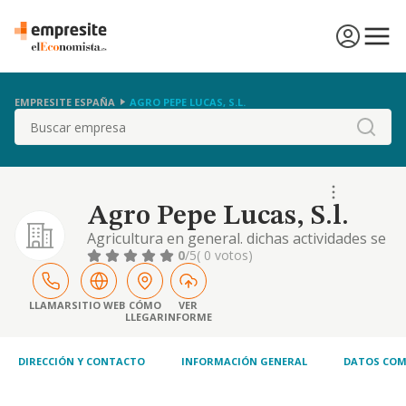
EMPRESITE ESPAÑA
AGRO PEPE LUCAS, S.L.
Buscar
Agro Pepe Lucas, S.l.
Agricultura en general. dichas actividades se
realizarán mediante el alta de la actividad
0
/5
( 0 votos)
principal en el epígrafe 0113 del código
nacional de actividades económicas (c.n.a.e.).
si para el ejercicio de alguna de las
LLAMAR
SITIO WEB
CÓMO
VER
LLEGAR
INFORME
actividades anteriormente reseñada fuese
necesaria la obtención de titulación o auto
DIRECCIÓN Y CONTACTO
INFORMACIÓN GENERAL
DATOS COM