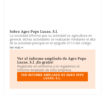
Sobre Agro Pepe Lucas, S.l.
La sociedad informa que su actividad es agricultura en
general. dichas actividades se realizarán mediante el alta
de la actividad principal en el epígrafe 0113 del código
nacional de actividades económicas (c.n.a.e.). si para el
Ver más
ejercicio de alguna de las actividades anteriormente
reseñada fuese necesaria la obtención de titulación o
auto. La empresa aparece inscrita en el Registro
Ver el informe ampliado de Agro Pepe
Mercantil como Sociedad Limitada. Su CNAE
Lucas, S.l. ¡Es gratis!
corresponde a 0113 con código 'Cultivo de hortalizas,
Regístrate en eInforma y te regalamos el
raíces y tubérculos'. La sociedad no tiene actividad en
Informe Ampliado de esta empresa.
mercados exteriores.
VER INFORME AMPLIADO DE AGRO PEPE
LUCAS, S.L.
Su email es
notificaciones@sfgestion.es
.
La empresa española
Agro Pepe Lucas, S.L
, con
número de identificación fiscal B05514799, está situada
en Calle Vereda De Enmedio Diputacion De Campillo
núm. 32, (30815), en el municipio de Lorca, Murcia.