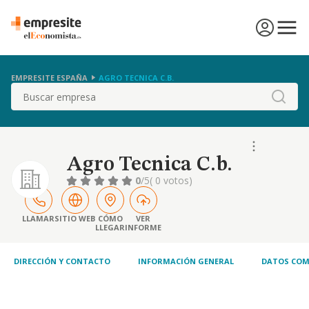
EMPRESITE ESPAÑA
AGRO TECNICA C.B.
Buscar
Agro Tecnica C.b.
0
/5
( 0 votos)
LLAMAR
SITIO WEB
CÓMO
VER
LLEGAR
INFORME
DIRECCIÓN Y CONTACTO
INFORMACIÓN GENERAL
DATOS COM