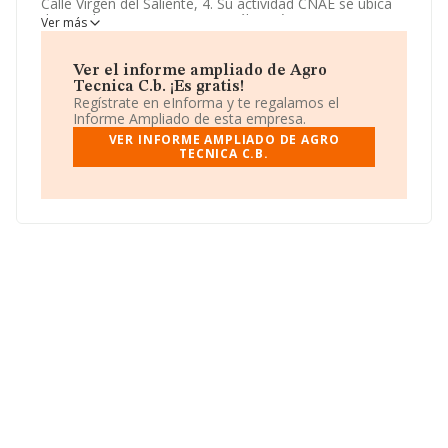
Calle Virgen del Saliente, 4. Su actividad CNAE se ubica
dentro de 7120 - Ensayos y análisis técnicos.
Agro
Ver más
Tecnica C.b.
tiene un modelo de sociedad Comunidad
de bienes.
Ver el informe ampliado de Agro
Tecnica C.b. ¡Es gratis!
Regístrate en eInforma y te regalamos el
Informe Ampliado de esta empresa.
VER INFORME AMPLIADO DE AGRO
TECNICA C.B.