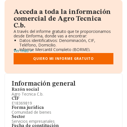
Acceda a toda la información
comercial de Agro Tecnica
C.b.
A través del informe gratuito que te proporcionamos
desde Einforma, donde vas a encontrar:
Datos identificativos: Denominación, CIF,
Teléfono, Domicilio.
Informe Mercantil Completo (BORME).
Ver más
Gráficos de Evolución Ventas y Empleados.
Consejo de Administración y Administradores.
QUIERO MI INFORME GRATUITO
Directivos y Ejecutivos.
Accionistas.
Participaciones y Vinculaciones en otras empresas.
Artículos de prensa publicados sobre la empresa.
Información oficial y registral complementaria.
Información general
Razón social
Agro Tecnica C.b.
CIF
E18369819
Forma jurídica
Comunidad de bienes
Sector
Servicios empresariales
Fecha de constitución