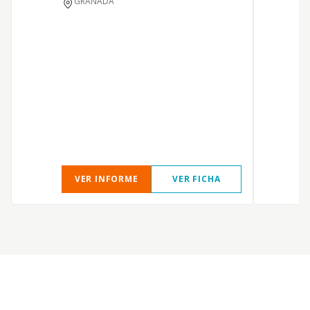
GRANADA
D
VER INFORME
VER FICHA