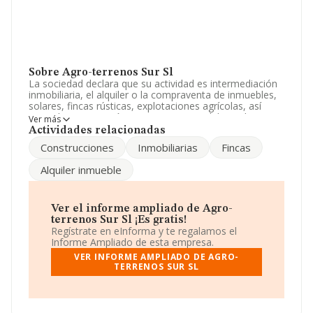
Sobre Agro-terrenos Sur Sl
La sociedad declara que su actividad es intermediación
inmobiliaria, el alquiler o la compraventa de inmuebles,
solares, fincas rústicas, explotaciones agrícolas, así
como la construcción ypromocion inmobiliaria de
Ver más
cualquier clase de inmuebles. La empresa aparece
Actividades relacionadas
inscrita en el Registro Mercantil como Sociedad
Construcciones
Inmobiliarias
Fincas
Limitada. Clasifica su actividad CNAE como '%cnae%',
código 6812. La compañía no tiene actividad en
Alquiler inmueble
mercados exteriores.
La empresa española
Agro-terrenos Sur S.L
, NIF
B04672663, se encuentra en Calle Don Juan De Austria
Ver el informe ampliado de Agro-
núm. 23 Piso 3 2, (04740), Roquetas De Mar, Almería,
terrenos Sur Sl ¡Es gratis!
Andalucía.
Regístrate en eInforma y te regalamos el
Informe Ampliado de esta empresa.
En base a la información de la que dispone INFORMA
VER INFORME AMPLIADO DE AGRO-
sobre 231.218 compañías, a nivel nacional la facturación
TERRENOS SUR SL
asciende a 29.817 millones de euros y la media entre
todas las compañías es de 128 mil euros de ventas.
Finalmente, para completar los datos de sector la
media de empleados es de 1. La antigüedad alcanza los