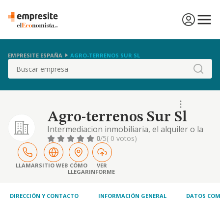
EMPRESITE ESPAÑA
AGRO-TERRENOS SUR SL
Buscar
Agro-terrenos Sur Sl
Intermediacion inmobiliaria, el alquiler o la
compraventa de inmuebles, solares, fincas
0
/5
( 0 votos)
rusticas, explotaciones agricolas, asi como la
construccion ypromocion inmobiliaria de
cualquier clase de inmuebles.
LLAMAR
SITIO WEB
CÓMO
VER
LLEGAR
INFORME
DIRECCIÓN Y CONTACTO
INFORMACIÓN GENERAL
DATOS COM