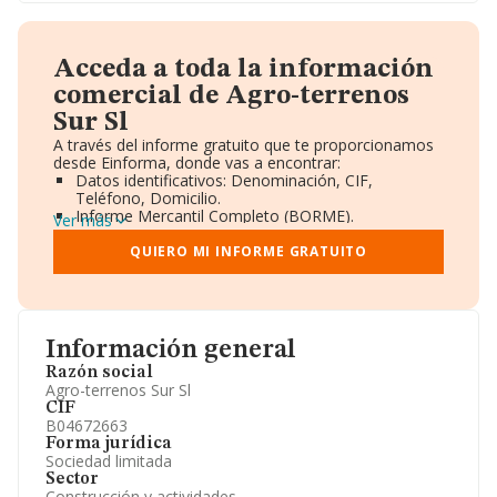
Acceda a toda la información
comercial de Agro-terrenos
Sur Sl
A través del informe gratuito que te proporcionamos
desde Einforma, donde vas a encontrar:
Datos identificativos: Denominación, CIF,
Teléfono, Domicilio.
Informe Mercantil Completo (BORME).
Ver más
Gráficos de Evolución Ventas y Empleados.
Consejo de Administración y Administradores.
QUIERO MI INFORME GRATUITO
Directivos y Ejecutivos.
Accionistas.
Participaciones y Vinculaciones en otras empresas.
Artículos de prensa publicados sobre la empresa.
Información oficial y registral complementaria.
Información general
Razón social
Agro-terrenos Sur Sl
CIF
B04672663
Forma jurídica
Sociedad limitada
Sector
Construcción y actividades