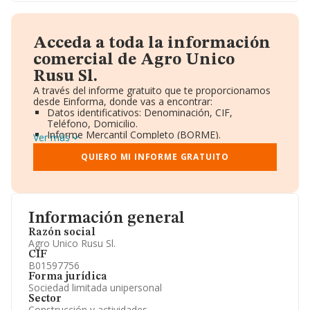
Acceda a toda la información
comercial de Agro Unico
Rusu Sl.
A través del informe gratuito que te proporcionamos
desde Einforma, donde vas a encontrar:
Datos identificativos: Denominación, CIF,
Teléfono, Domicilio.
Informe Mercantil Completo (BORME).
Ver más
Gráficos de Evolución Ventas y Empleados.
Consejo de Administración y Administradores.
QUIERO MI INFORME GRATUITO
Directivos y Ejecutivos.
Accionistas.
Participaciones y Vinculaciones en otras empresas.
Artículos de prensa publicados sobre la empresa.
Información oficial y registral complementaria.
Información general
Razón social
Agro Unico Rusu Sl.
CIF
B01597756
Forma jurídica
Sociedad limitada unipersonal
Sector
Construcción y actividades