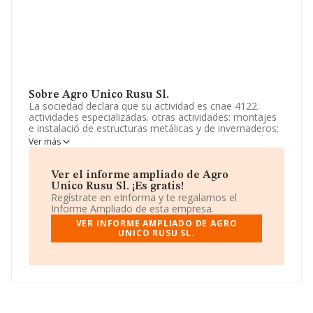
Sobre Agro Unico Rusu Sl.
La sociedad declara que su actividad es cnae 4122.
actividades especializadas. otras actividades: montajes
e instalació de estructuras metálicas y de invernaderos;
la construcción por cuenta propia y ajena de toda clase
Ver más
de obras y edificaciones, públicas y privadas;
compraventa de productos y maquinaria al por mayor y
al por menor, la exp. La sociedad está registrada como
Ver el informe ampliado de Agro
Sociedad Limitada. La actividad de referencia CNAE
Unico Rusu Sl. ¡Es gratis!
corresponde a '%cnae%', cuyo Código es 4102. La
Regístrate en eInforma y te regalamos el
compañía no tiene actividad en mercados exteriores.
Informe Ampliado de esta empresa.
VER INFORME AMPLIADO DE AGRO
La compañía
Agro Unico Rusu S.L
, con CIF
UNICO RUSU SL.
B01597756, tiene domicilio fiscal en Calle Casablanca
núm. 13, (04740), Roquetas De Mar, Almería, Andalucía.
Con los datos a disposición de INFORMA sobre 6.178
empresas pertenecientes al sector, la facturación en el
ámbito nacional alcanza los 10.419 millones de euros y
se estima que el promedio de la facturación entre todas