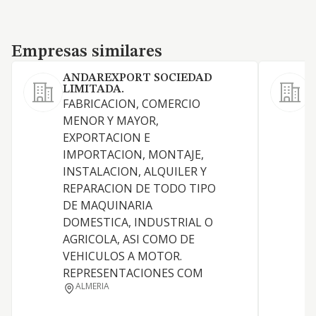
Empresas similares
Empresas similares
ANDAREXPORT SOCIEDAD
LIMITADA.
FABRICACION, COMERCIO
C
MENOR Y MAYOR,
r
EXPORTACION E
S
IMPORTACION, MONTAJE,
e
INSTALACION, ALQUILER Y
C
REPARACION DE TODO TIPO
s
DE MAQUINARIA
P
DOMESTICA, INDUSTRIAL O
C
AGRICOLA, ASI COMO DE
a
VEHICULOS A MOTOR.
C
REPRESENTACIONES COM
a
ALMERIA
C