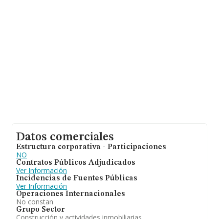
las empresas es de 1 millón de euros. Como
información adicional de interés, la antigüedad alcanza
los 17 años desde la constitución. Los empleados de
media son 6.
Datos comerciales
Estructura corporativa - Participaciones
NO
Contratos Públicos Adjudicados
Ver Información
Incidencias de Fuentes Públicas
Ver Información
Operaciones Internacionales
No constan
Grupo Sector
Construcción y actividades inmobiliarias