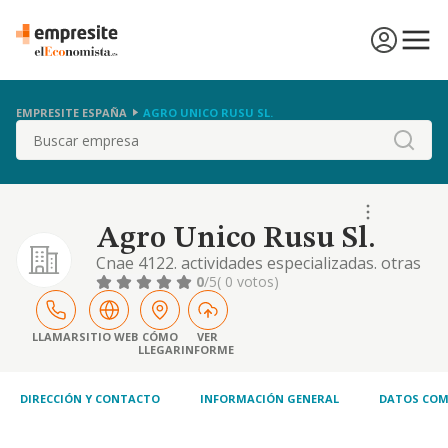
EMPRESITE ESPAÑA
AGRO UNICO RUSU SL.
Buscar
Agro Unico Rusu Sl.
Cnae 4122. actividades especializadas. otras
actividades: montajes e instalació de
0
/5
( 0 votos)
estructuras metálicas y de invernaderos; la
construcción por cuenta propia y ajena de
toda clase de obras y edificaciones, publicas
LLAMAR
SITIO WEB
CÓMO
VER
LLEGAR
INFORME
y privadas; compraventa de productos y
maquinaria al por mayor y al por menor, la
exp
DIRECCIÓN Y CONTACTO
INFORMACIÓN GENERAL
DATOS COM