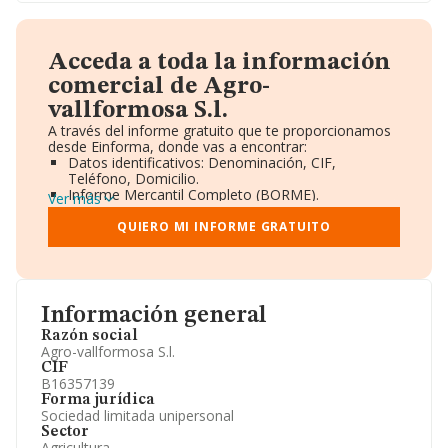
Acceda a toda la información
comercial de Agro-
vallformosa S.l.
A través del informe gratuito que te proporcionamos
desde Einforma, donde vas a encontrar:
Datos identificativos: Denominación, CIF,
Teléfono, Domicilio.
Informe Mercantil Completo (BORME).
Ver más
Gráficos de Evolución Ventas y Empleados.
Consejo de Administración y Administradores.
QUIERO MI INFORME GRATUITO
Directivos y Ejecutivos.
Accionistas.
Participaciones y Vinculaciones en otras empresas.
Artículos de prensa publicados sobre la empresa.
Información oficial y registral complementaria.
Información general
Razón social
Agro-vallformosa S.l.
CIF
B16357139
Forma jurídica
Sociedad limitada unipersonal
Sector
Agricultura