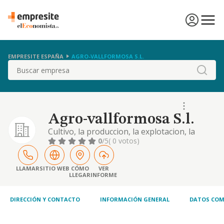
EMPRESITE ESPAÑA
AGRO-VALLFORMOSA S.L.
Buscar
Agro-vallformosa S.l.
Cultivo, la produccion, la explotacion, la
elaboracion y la comercializacion de toda
0
/5
( 0 votos)
clase de productos agricolas y
hortofruticolas. la explotacion en comun de
las tierras de su propiedad, asi como que
LLAMAR
SITIO WEB
CÓMO
VER
LLEGAR
INFORME
tengan los socios, etc
DIRECCIÓN Y CONTACTO
INFORMACIÓN GENERAL
DATOS COM