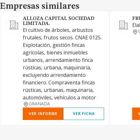
Empresas similares
Empresas similares
ALLOZA CAPITAL SOCIEDAD
FR
LIMITADA.
Ela
El cultivo de árboles, arbustos
frutales, frutos secos. CNAE 0125.
Explotación, gestión fincas
agrícolas, bienes inmuebles
urbanos, arrendamiento finca
rústicas, urbana, maquinaria,
excluyendo arrendamiento
financiero. Compraventa fincas
rústicas, urbanas, maquinaria,
automóviles, vehículos a motor
GRANADA
VER INFORME
VER FICHA