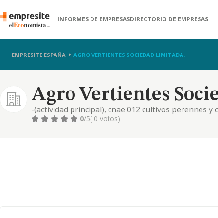
INFORMES DE EMPRESAS
DIRECTORIO DE EMPRESAS
EMPRESITE ESPAÑA
AGRO VERTIENTES SOCIEDAD LIMITADA.
Agro Vertientes Soci
-(actividad principal), cnae 012 cultivos perennes y
frutales y frutos secos. -otras actividades:-el desar
0
/5
( 0 votos)
fincas propias como arrendadas,..