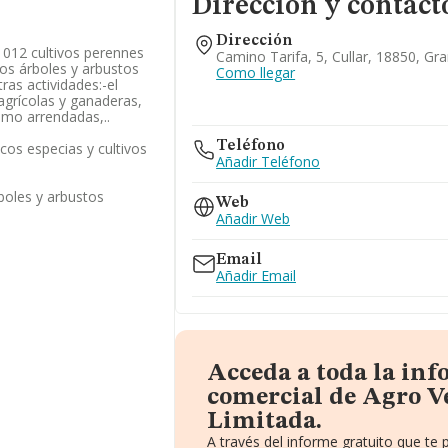
Dirección y contact
Dirección
ae 012 cultivos perennes
Camino Tarifa, 5, Cullar, 18850, Gr
ros árboles y arbustos
Como llegar
tras actividades:-el
agrícolas y ganaderas,
omo arrendadas,..
Teléfono
ecos especias y cultivos
Añadir Teléfono
rboles y arbustos
Web
Añadir Web
Email
Añadir Email
Acceda a toda la in
comercial de Agro V
Limitada.
A través del informe gratuito que t