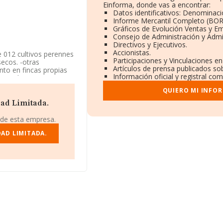
Einforma, donde vas a encontrar:
Datos identificativos: Denominaci
Informe Mercantil Completo (BO
Gráficos de Evolución Ventas y E
Consejo de Administración y Admi
Directivos y Ejecutivos.
Accionistas.
ae 012 cultivos perennes
Participaciones y Vinculaciones e
secos. -otras
Artículos de prensa publicados so
anto en fincas propias
Información oficial y registral co
imitada. Tiene CNAE:
'. No realiza actividad
QUIERO MI INFO
dad Limitada.
ormación a disposición
 la media de sector.
 de esta empresa.
AD LIMITADA.
 de identificación
, en el municipio de
ertenecientes al
6 millones de euros y el
asciende a los 527 mil
ada, en la base de datos
ado los 4 millones de
ectorial, la media de
 es de 13 años.