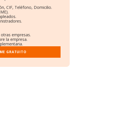
ón, CIF, Teléfono, Domicilio.
RME).
mpleados.
nistradores.
n otras empresas.
bre la empresa.
mplementaria.
RME GRATUITO