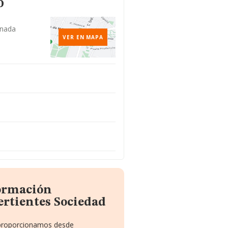
o
anada
VER EN MAPA
formación
ertientes Sociedad
e proporcionamos desde