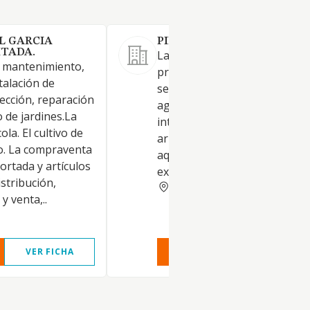
L GARCIA
PILASCA SL
ITADA.
La explotación de fincas rústi
, mantenimiento,
propias o arrendadas, en las
talación de
se desarrollen actividades
fección, reparación
agricolas o forestales de cará
 de jardines.La
intensivo, así como, en su cas
la. El cultivo de
arrendamiento a terceros de
ro. La compraventa
aquellas fincas propias que n
cortada y artículos
explote directamente.
istribución,
GRANADA
y venta,..
VER FICHA
VER INFORME
VER FIC