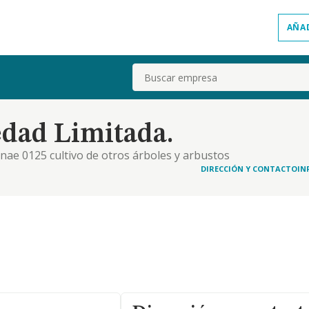
AÑA
Buscar
edad Limitada.
 cnae 0125 cultivo de otros árboles y arbustos
rollo de actividades agrícolas y ganaderas, tanto en
DIRECCIÓN Y CONTACTO
IN