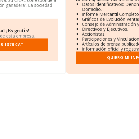
tiva. Su CNAE corresponde a
Datos identificativos: Denom
ón ganadera'. La sociedad
Domicilio.
Informe Mercantil Complet
Gráficos de Evolución Venta
u domicilio social
Consejo de Administración y
na, Cataluña.
Directivos y Ejecutivos.
t ¡Es gratis!
Accionistas.
787 empresas, la facturación
 de esta empresa.
Participaciones y Vinculaci
dia entre todas las
Artículos de prensa publica
ón relativa a la provincia
R 1370 CAT
Información oficial y regist
as, cuyas ventas han
r la información relativa al
QUIERO MI IN
de antigüedad desde la