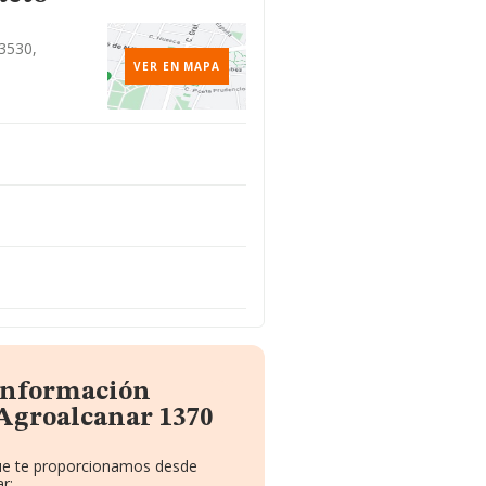
43530,
VER EN MAPA
 información
 Agroalcanar 1370
que te proporcionamos desde
r: