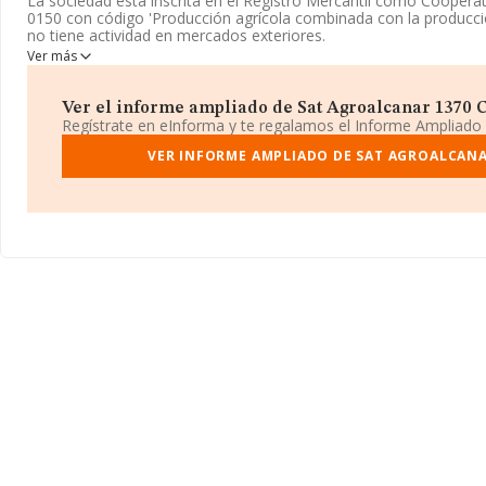
La sociedad está inscrita en el Registro Mercantil como Coopera
0150 con código 'Producción agrícola combinada con la producci
no tiene actividad en mercados exteriores.
Ver más
La sociedad
Sat Agroalcanar 1370 Cat
, NIF F43722693, tiene s
establecido en Calle Almenara núm. 69, (43530), Alcanar, Tarrago
Ver el informe ampliado de Sat Agroalcanar 1370 Ca
En relación con el sector y disponiendo de los datos de hasta 9.
Regístrate en eInforma y te regalamos el Informe Ampliado
en el ámbito nacional alcanza los 2.873 millones de euros y la me
compañías es de 293 mil euros de ventas. En cuanto a la informaci
VER INFORME AMPLIADO DE SAT AGROALCANA
de Tarragona, en la base de datos INFORMA constan 119 empres
obtenido los 10 millones de euros. Por último, con el fin de amplia
ámbito de la empresa, la media de empleados es de 2; la media 
constitución es de 18 años.