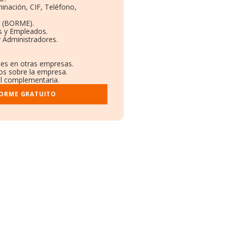
inación, CIF, Teléfono,
o (BORME).
s y Empleados.
 Administradores.
ones en otras empresas.
dos sobre la empresa.
ral complementaria.
FORME GRATUITO