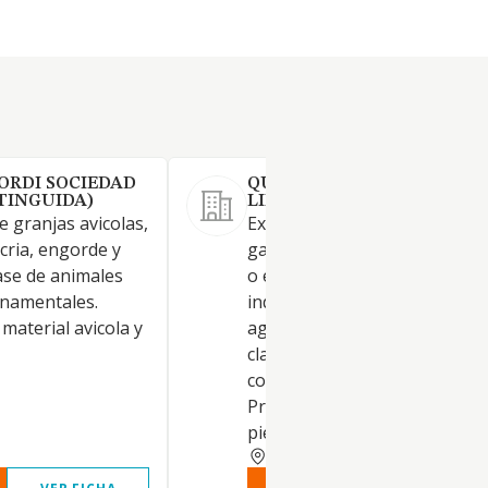
ORDI SOCIEDAD
QUERCANIA 2024, SOCIEDA
XTINGUIDA)
LIMITADA.
e granjas avicolas,
Explotaciones agrícolas y/o
cria, engorde y
ganaderas y/o forestales, pr
ase de animales
o en arrendamiento,
rnamentales.
industrialización de producto
material avicola y
agrícolas y alimentarios de t
clase, su producción,
comercialización y venta.
Producción y comercializació
piensos y harinas
TARRAGONA