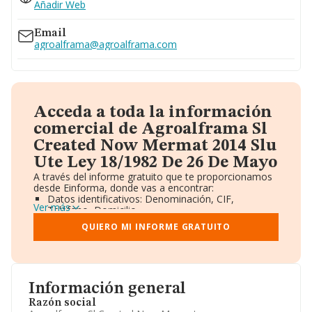
Ver teléfono 696...
Añadir Web
Email
agroalframa@agroalframa.com
Acceda a toda la información
comercial de Agroalframa Sl
Created Now Mermat 2014 Slu
Ute Ley 18/1982 De 26 De Mayo
A través del informe gratuito que te proporcionamos
desde Einforma, donde vas a encontrar:
Datos identificativos: Denominación, CIF,
Ver más
Teléfono, Domicilio.
Informe Mercantil Completo (BORME).
QUIERO MI INFORME GRATUITO
Gráficos de Evolución Ventas y Empleados.
Consejo de Administración y Administradores.
Directivos y Ejecutivos.
Accionistas.
Participaciones y Vinculaciones en otras empresas.
Información general
Artículos de prensa publicados sobre la empresa.
Información oficial y registral complementaria.
Razón social