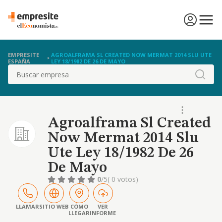
EMPRESITE
AGROALFRAMA SL CREATED NOW MERMAT 2014 SLU UTE
ESPAÑA
LEY 18/1982 DE 26 DE MAYO
Buscar
Agroalframa Sl Created
Now Mermat 2014 Slu
Ute Ley 18/1982 De 26
De Mayo
0
/5
( 0 votos)
LLAMAR
SITIO WEB
CÓMO
VER
LLEGAR
INFORME