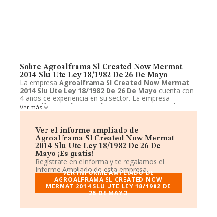
Sobre Agroalframa Sl Created Now Mermat
2014 Slu Ute Ley 18/1982 De 26 De Mayo
La empresa
Agroalframa Sl Created Now Mermat
2014 Slu Ute Ley 18/1982 De 26 De Mayo
cuenta con
4 años de experiencia en su sector. La empresa
Agroalframa Sl Created Now Mermat 2014 Slu Ute
Ver más
Ley 18/1982 De 26 De Mayo
con domicilio en Avenida
Ciudad de Murcia, 90 - B, Torre-pacheco, Murcia. Su
principal actividad CNAE es 9499 - Otras actividades
Ver el informe ampliado de
asociativas n.c.o.p.. La empresa
Agroalframa Sl
Agroalframa Sl Created Now Mermat
Created Now Mermat 2014 Slu Ute Ley 18/1982 De
2014 Slu Ute Ley 18/1982 De 26 De
26 De Mayo
está inscrita como Unión temporal de
Mayo ¡Es gratis!
empresas.
Regístrate en eInforma y te regalamos el
Informe Ampliado de esta empresa.
VER INFORME AMPLIADO DE
AGROALFRAMA SL CREATED NOW
MERMAT 2014 SLU UTE LEY 18/1982 DE
26 DE MAYO