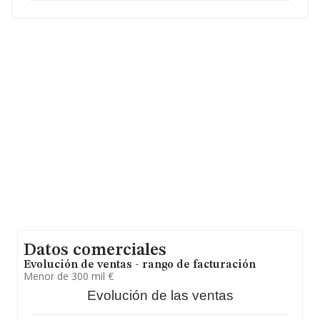
con CIF B04227120, se encuentra en Calle San Nicolas
núm. 44, (04400), Alhama De Almeria, en Almería,
Andalucía.
Con los datos a disposición de INFORMA sobre 188.948
empresas pertenecientes al sector, la facturación en el
ámbito nacional alcanza los 36.783 millones de euros y
se estima que el promedio de la facturación entre todas
las empresas es de 194 mil euros, siendo la facturación
de la empresa en estudio superior a este promedio. Con
el fin de ampliar la información relativa a las compañías,
la antigüedad desde la constitución es de 17 años. La
media de empleados de las empresas es de 2.
Datos comerciales
Evolución de ventas - rango de facturación
Menor de 300 mil €
Evolución de las ventas