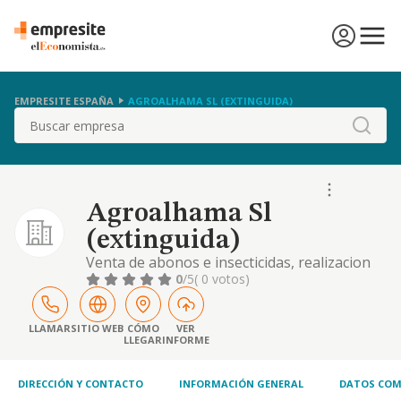
EMPRESITE ESPAÑA
AGROALHAMA SL (EXTINGUIDA)
Buscar
Agroalhama Sl
(extinguida)
Venta de abonos e insecticidas, realizacion
de toda clase de obras para la construccion y
0
/5
( 0 votos)
compraventa de terrenos.
LLAMAR
SITIO WEB
CÓMO
VER
LLEGAR
INFORME
DIRECCIÓN Y CONTACTO
INFORMACIÓN GENERAL
DATOS COM