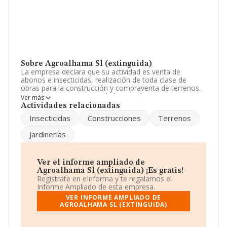
Sobre Agroalhama Sl (extinguida)
La empresa declara que su actividad es venta de
abonos e insecticidas, realización de toda clase de
obras para la construcción y compraventa de terrenos.
La empresa es una Sociedad Limitada. Tiene CNAE:
Ver más
4101 - '%cnae%'. No realiza actividad de importación
Actividades relacionadas
y/o exportación.
Insecticidas
Construcciones
Terrenos
De acuerdo con la Recomendación 2003/361/CE de la
Jardinerias
Comisión, de 6 de mayo de 2003, sobre la definición de
microempresas, pequeñas y medianas empresas, la
compañía reúne los requisitos de una microempresa. En
relación con el rendimiento en 2010, las ventas han
Ver el informe ampliado de
crecido un 110%. Ha contado con el mismo número de
Agroalhama Sl (extinguida) ¡Es gratis!
empleados y teniendo en cuenta la información
Regístrate en eInforma y te regalamos el
disponible en INFORMA, ha dispuesto de un número de
Informe Ampliado de esta empresa.
empleados por debajo de la media de sector.
VER INFORME AMPLIADO DE
AGROALHAMA SL (EXTINGUIDA)
Su teléfono es 950640363.
La empresa española
Agroalhama S.L (extinguida)
,