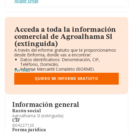
Añadir Email
Acceda a toda la información
comercial de Agroalhama Sl
(extinguida)
A través del informe gratuito que te proporcionamos
desde Einforma, donde vas a encontrar:
Datos identificativos: Denominación, CIF,
Teléfono, Domicilio.
Informe Mercantil Completo (BORME).
Ver más
Gráficos de Evolución Ventas y Empleados.
Consejo de Administración y Administradores.
QUIERO MI INFORME GRATUITO
Directivos y Ejecutivos.
Accionistas.
Participaciones y Vinculaciones en otras empresas.
Artículos de prensa publicados sobre la empresa.
Información oficial y registral complementaria.
Información general
Razón social
Agroalhama Sl (extinguida)
CIF
B04227120
Forma jurídica