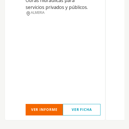
Obras hidráulicas para
servicios privados y públicos.
ALMERIA
E
R
VER INFORME
VER FICHA