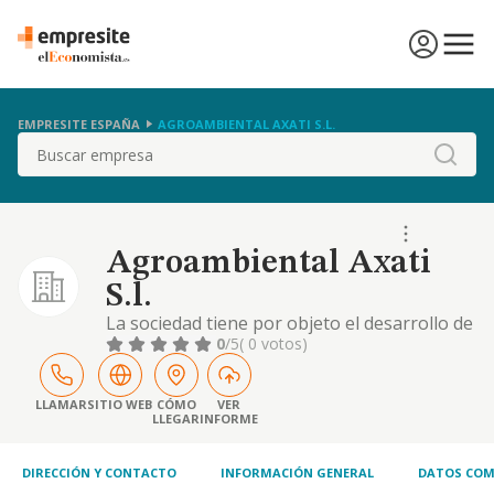
EMPRESITE ESPAÑA
AGROAMBIENTAL AXATI S.L.
Buscar
Agroambiental Axati
S.l.
La sociedad tiene por objeto el desarrollo de
las actividades correspondientes a los
0
/5
( 0 votos)
siguientes códigos y descripciones de la
clasificación nacional de actividades
económicas: actividad principal: cultivo de
LLAMAR
SITIO WEB
CÓMO
VER
LLEGAR
INFORME
cereales -excepto arroz-, leguminosas y
semillas oleaginosas. cnae: 0111
DIRECCIÓN Y CONTACTO
INFORMACIÓN GENERAL
DATOS COM