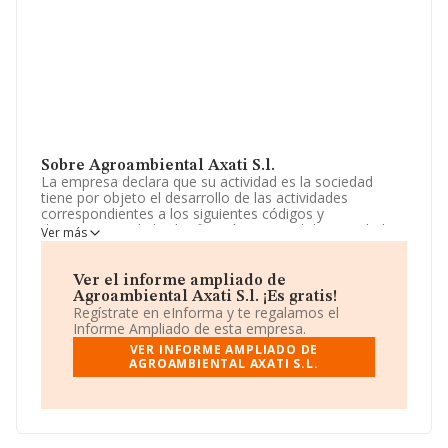
Sobre Agroambiental Axati S.l.
La empresa declara que su actividad es la sociedad
tiene por objeto el desarrollo de las actividades
correspondientes a los siguientes códigos y
descripciones de la clasificación nacional de actividades
Ver más
económicas: actividad principal: cultivo de cereales -
excepto arroz-, leguminosas y semillas oleaginosas.
cnae: 0111. La empresa está registrada como Sociedad
Ver el informe ampliado de
Limitada. Tiene CNAE: 0111 - 'Cultivo de cereales
Agroambiental Axati S.l. ¡Es gratis!
(excepto arroz), leguminosas y semillas oleaginosas'. La
Regístrate en eInforma y te regalamos el
empresa no tiene actividad en mercados exteriores.
Informe Ampliado de esta empresa.
VER INFORME AMPLIADO DE
La sociedad española
Agroambiental Axati S.L
, NIF
AGROAMBIENTAL AXATI S.L.
B90240052, tiene domicilio fiscal en Calle Arquitectura
núm. 1 Plt 6 Pta 7, (41015), en el municipio de Sevilla,
Andalucía.
Con los datos a disposición de INFORMA sobre 4.786