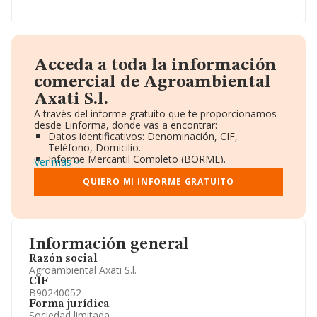
Acceda a toda la información
comercial de Agroambiental
Axati S.l.
A través del informe gratuito que te proporcionamos
desde Einforma, donde vas a encontrar:
Datos identificativos: Denominación, CIF,
Teléfono, Domicilio.
Informe Mercantil Completo (BORME).
Ver más
Gráficos de Evolución Ventas y Empleados.
Consejo de Administración y Administradores.
QUIERO MI INFORME GRATUITO
Directivos y Ejecutivos.
Accionistas.
Participaciones y Vinculaciones en otras empresas.
Artículos de prensa publicados sobre la empresa.
Información oficial y registral complementaria.
Información general
Razón social
Agroambiental Axati S.l.
CIF
B90240052
Forma jurídica
Sociedad limitada