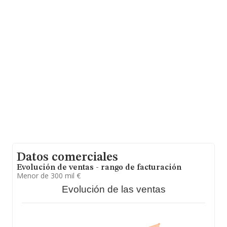
empresas pertenecientes al sector, la facturación en el
ámbito nacional alcanza los 1.298 millones de euros y el
promedio de la facturación de ventas entre todas las
compañías asciende a los 271 mil euros. En relación con
la información de la provincia de Sevilla, en la base de
datos de INFORMA aparecen 683 empresas, cuyas
ventas en 2017 han alcanzado los 261 millones de
euros. Para aportar ulterior información de interés en el
ámbito sectorial, la media de empleados de las
empresas es de 3; la media de antigüedad desde la
constitución es de 22 años.
Datos comerciales
Evolución de ventas - rango de facturación
Menor de 300 mil €
Evolución de las ventas