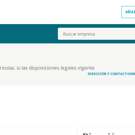
AÑA
Buscar
icolas. si las disposiciones legales vigente
va para el ejercicio de algunas de las actividades
DIRECCIÓN Y CONTACTO
IN