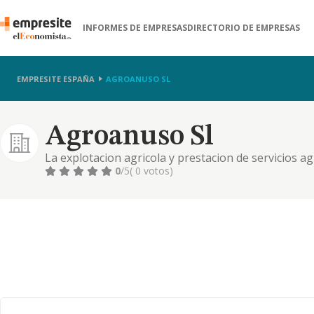
INFORMES DE EMPRESAS
DIRECTORIO DE EMPRESAS
EMPRESITE ESPAÑA
AGROANUSO SL
Agroanuso Sl
La explotacion agricola y prestacion de servicios agr
exigieran previa licencia o autorizacion administrati
0
/5
( 0 votos)
resenadas, dichas