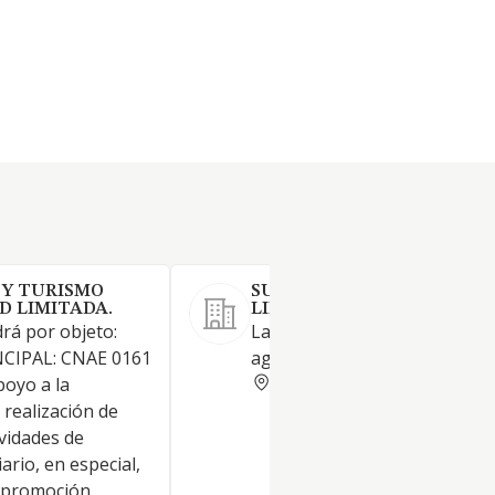
 Y TURISMO
SUAGROSERVICIO SOCIEDA
D LIMITADA.
LIMITADA. (EXTINGUIDA)
rá por objeto:
La prestación de servicios
CIPAL: CNAE 0161
agrícolas y actividades acceso
SEVILLA
poyo a la
a realización de
ividades de
ario, en especial,
a promoción,