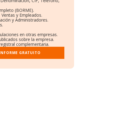
: Denominación, CIF, Teléfono,
ompleto (BORME).
n Ventas y Empleados.
ación y Administradores.
s.
culaciones en otras empresas.
ublicados sobre la empresa.
 registral complementaria.
 INFORME GRATUITO