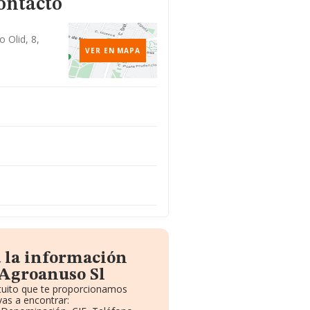
ontacto
o Olid, 8,
VER EN MAPA
a la información
 Agroanuso Sl
atuito que te proporcionamos
as a encontrar: