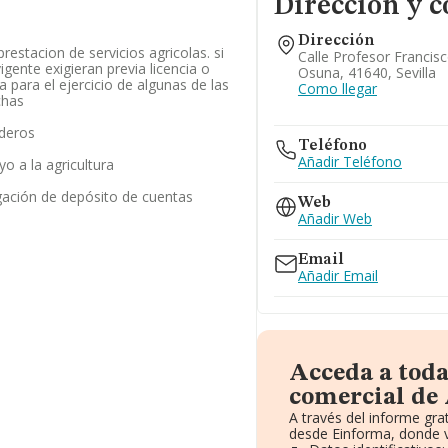
Dirección y c
Dirección
restacion de servicios agricolas. si
Calle Profesor Francisc
igente exigieran previa licencia o
Osuna, 41640, Sevilla
a para el ejercicio de algunas de las
Como llegar
chas
aderos
Teléfono
Añadir Teléfono
o a la agricultura
gación de depósito de cuentas
Web
Añadir Web
Email
Añadir Email
Acceda a tod
comercial de
A través del informe gr
desde Einforma, donde v