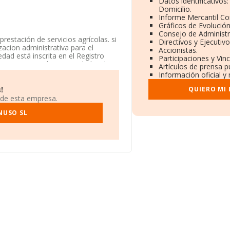
Datos identificativos
Domicilio.
Informe Mercantil C
Gráficos de Evolució
Consejo de Administr
restación de servicios agrícolas. si
Directivos y Ejecutivo
izacion administrativa para el
Accionistas.
edad está inscrita en el Registro
Participaciones y Vin
AE corresponde a 'Actividades de
Artículos de prensa p
ene actividad en mercados
Información oficial y
QUIERO MI
!
le Profesor Francisco Olid núm. 8,
 de esta empresa.
NUSO SL
3 compañías, la facturación en el
o de la facturación de ventas entre
información de la provincia
74 empresas, con ventas de hasta
a media de empleados de las
nstitución.