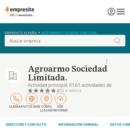
EMPRESITE ESPAÑA
AGROARMO SOCIEDAD LIMITADA.
Buscar
Agroarmo Sociedad
Limitada.
Actividad principal: 01.61 actividades de
apoyo a la agricultura. otras actividades:
0
/5
( 0 votos)
47.76 comercio al por menor de flores,
plantas, semillas, fertilizantes, animales de
compañía y alimentos para los mismos en
LLAMAR
SITIO WEB
CÓMO
VER
LLEGAR
INFORME
establecimientos especializados, 42.21
construcción de redes para fluidos
DIRECCIÓN Y CONTACTO
INFORMACIÓN GENERAL
DATOS COM