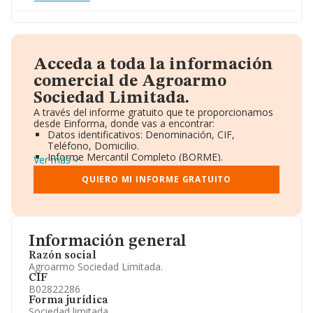
Acceda a toda la información
comercial de Agroarmo
Sociedad Limitada.
A través del informe gratuito que te proporcionamos
desde Einforma, donde vas a encontrar:
Datos identificativos: Denominación, CIF,
Teléfono, Domicilio.
Informe Mercantil Completo (BORME).
Ver más
Gráficos de Evolución Ventas y Empleados.
Consejo de Administración y Administradores.
QUIERO MI INFORME GRATUITO
Directivos y Ejecutivos.
Accionistas.
Participaciones y Vinculaciones en otras empresas.
Artículos de prensa publicados sobre la empresa.
Información oficial y registral complementaria.
Información general
Razón social
Agroarmo Sociedad Limitada.
CIF
B02822286
Forma jurídica
Sociedad limitada