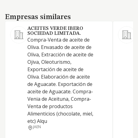
Empresas similares
Empresas similares
ACEITES VERDE IBERO
SOCIEDAD LIMITADA.
Compra-Venta de aceite de
L
Oliva. Envasado de aceite de
a
Oliva, Extracción de aceite de
p
Ojiva, Oleoturismo,
r
Exportación de aceite de
p
Oliva. Elaboración de aceite
a
de Aguacate. Exportación de
r
aceite de Aguacate. Compra-
r
Venia de Aceituna, Compra-
a
Venta de productos
Alimenticios (chocolate, miel,
etc) Alqu
JAEN