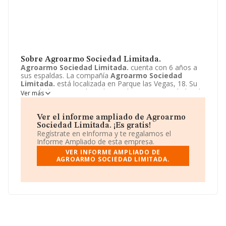
Sobre Agroarmo Sociedad Limitada.
Agroarmo Sociedad Limitada.
cuenta con 6 años a
sus espaldas. La compañía
Agroarmo Sociedad
Limitada.
está localizada en Parque las Vegas, 18. Su
actividad CNAE se ubica dentro de 0161 - Actividades de
Ver más
apoyo a la agricultura.
Agroarmo Sociedad Limitada.
tiene un modelo de sociedad Sociedad limitada.
Ver el informe ampliado de Agroarmo
Sociedad Limitada. ¡Es gratis!
Regístrate en eInforma y te regalamos el
Informe Ampliado de esta empresa.
VER INFORME AMPLIADO DE
AGROARMO SOCIEDAD LIMITADA.