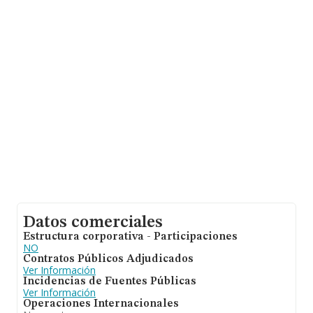
265 millones de euros. Con el fin de ampliar la
información relativa a las compañías, la antigüedad
alcanza los 13 años desde la constitución. Los
empleados de media son 2.
Datos comerciales
Estructura corporativa - Participaciones
NO
Contratos Públicos Adjudicados
Ver Información
Incidencias de Fuentes Públicas
Ver Información
Operaciones Internacionales