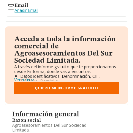
Email
Añadir Email
Acceda a toda la información
comercial de
Agroasesoramientos Del Sur
Sociedad Limitada.
A través del informe gratuito que te proporcionamos
desde Einforma, donde vas a encontrar:
Datos identificativos: Denominación, CIF,
Ver más
Teléfono, Domicilio.
Informe Mercantil Completo (BORME).
QUIERO MI INFORME GRATUITO
Gráficos de Evolución Ventas y Empleados.
Consejo de Administración y Administradores.
Directivos y Ejecutivos.
Accionistas.
Participaciones y Vinculaciones en otras empresas.
Información general
Artículos de prensa publicados sobre la empresa.
Información oficial y registral complementaria.
Razón social
Agroasesoramientos Del Sur Sociedad
Limitada.