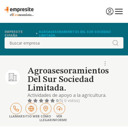
EMPRESITE
AGROASESORAMIENTOS DEL SUR SOCIEDAD
ESPAÑA
LIMITADA.
Buscar
Agroasesoramientos
Del Sur Sociedad
Limitada.
Actividades de apoyo a la agricultura.
actividades inmobiliarias
0
/5
( 0 votos)
LLAMAR
SITIO WEB
CÓMO
VER
LLEGAR
INFORME