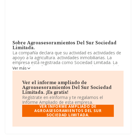
Sobre Agroasesoramientos Del Sur Sociedad
Limitada.
La compañía declara que su actividad es actividades de
apoyo a la agricultura. actividades inmobiliarias. La
empresa está registrada como Sociedad Limitada. La
actividad de referencia CNAE corresponde a 'Actividades
Ver más
de apoyo a la agricultura', cuyo Código es 0161. La
empresa no tiene actividad en mercados exteriores.
Ver el informe ampliado de
La compañía
Agroasesoramientos del Sur Sociedad
Agroasesoramientos Del Sur Sociedad
Limitada
, CIF B21838867, está situada en Calle Garcia
Limitada. ¡Es gratis!
Blanco núm. 21, (41640), Osuna, en Sevilla, Andalucía.
Regístrate en eInforma y te regalamos el
Informe Ampliado de esta empresa.
En relación con el sector y disponiendo de los datos de
VER INFORME AMPLIADO DE
hasta 13.853 empresas, la facturación en el ámbito
AGROASESORAMIENTOS DEL SUR
SOCIEDAD LIMITADA.
nacional alcanza los 3.208 millones de euros y la media
de facturación de ventas entre todas las compañías
alcanza los 231 mil euros. Respecto a la información de
la provincia (hablamos de Sevilla), en la base de datos
de INFORMA aparecen 1574 empresas, con ventas de