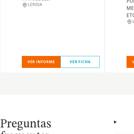
PU
LERIDA
ME
ETC
VER INFORME
VER FICHA
Preguntas