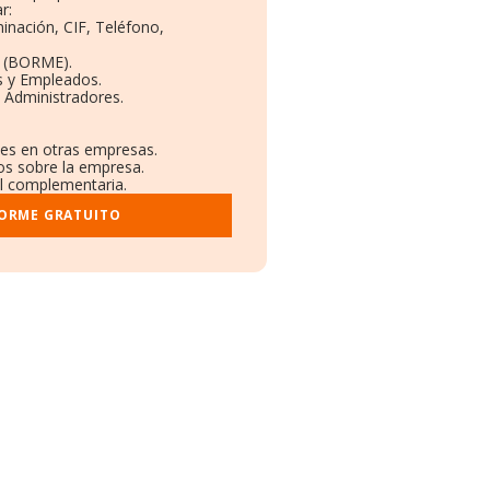
r:
inación, CIF, Teléfono,
o (BORME).
s y Empleados.
 Administradores.
nes en otras empresas.
os sobre la empresa.
ral complementaria.
FORME GRATUITO