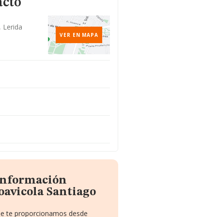
acto
 Lerida
VER EN MAPA
 información
oavicola Santiago
que te proporcionamos desde