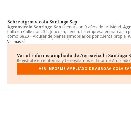
Sobre Agroavicola Santiago Scp
Agroavicola Santiago Scp
cuenta con 9 años de actividad.
Agr
halla en Calle nou, 32, Juncosa, Lerida. La empresa enmarca su p
como 6820 - Alquiler de bienes inmobiliarios por cuenta propia.
A
toma la forma jurídica de Sociedad civil particular.
Ver más
Ver el informe ampliado de Agroavicola Santiago Sc
Regístrate en eInforma y te regalamos el Informe Ampliado
VER INFORME AMPLIADO DE AGROAVICOLA SA