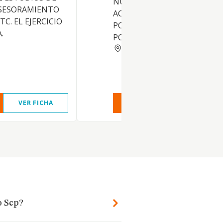
NUEVA Y USADA. LAS
ASESORAMIENTO
ACTIVIDADES ENUMERADAS
TC. EL EJERCICIO
PODRAN SER DESARROLLAD
.
POR ESTA SOCIEDAD
LERIDA
VER FICHA
VER INFORME
VER FIC
o Scp?