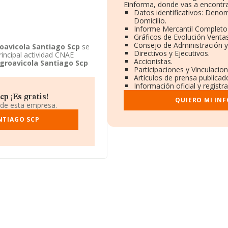
Einforma, donde vas a encontra
Datos identificativos: Denom
Domicilio.
Informe Mercantil Complet
Gráficos de Evolución Venta
Consejo de Administración y
oavicola Santiago Scp
se
Directivos y Ejecutivos.
rincipal actividad CNAE
Accionistas.
groavicola Santiago Scp
Participaciones y Vinculacio
Artículos de prensa publicad
Información oficial y regist
p ¡Es gratis!
QUIERO MI IN
 de esta empresa.
NTIAGO SCP