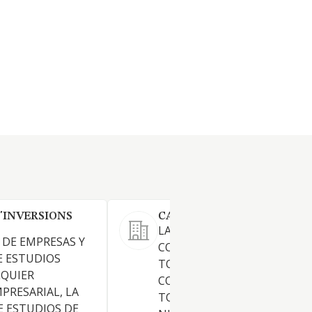
'INVERSIONS
CARSIJU 2004 SL
LA PROMOCION DE EDIFICIOS
DE EMPRESAS Y
COMPRAVENTA Y EL ALQUIL
E ESTUDIOS
TODO TIPO DE INMUEBLES. 
LQUIER
COMPRAVENTA, ALQUILER D
RESARIAL, LA
TODO TIPO DE MAQUINARIA
E ESTUDIOS DE